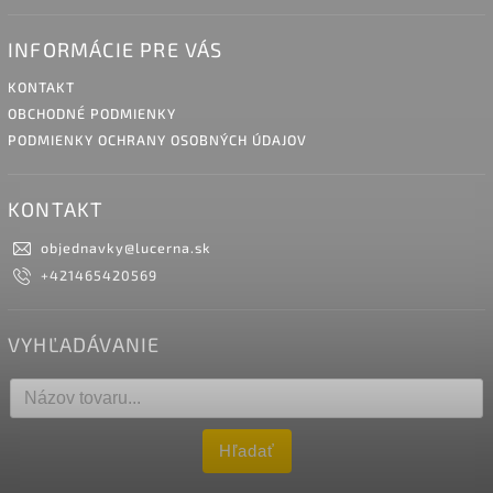
INFORMÁCIE PRE VÁS
KONTAKT
OBCHODNÉ PODMIENKY
PODMIENKY OCHRANY OSOBNÝCH ÚDAJOV
KONTAKT
objednavky
@
lucerna.sk
+421465420569
VYHĽADÁVANIE
Hľadať