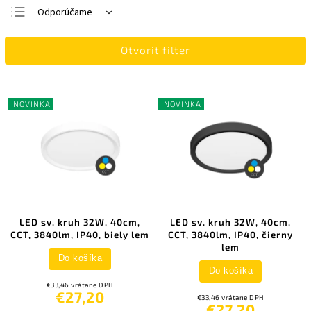
Odporúčame
Najlacnejšie
Otvoriť filter
Najdrahšie
Najpredávanejšie
Abecedne
NOVINKA
NOVINKA
LED sv. kruh 32W, 40cm,
LED sv. kruh 32W, 40cm,
CCT, 3840lm, IP40, biely lem
CCT, 3840lm, IP40, čierny
lem
Do košíka
Do košíka
€33,46 vrátane DPH
€27,20
€33,46 vrátane DPH
€27,20