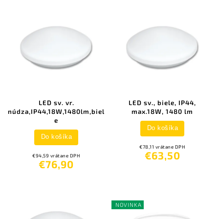
LED sv. vr.
LED sv., biele, IP44,
núdza,IP44,18W,1480lm,biel
max.18W, 1480 lm
e
Do košíka
Do košíka
€78,11 vrátane DPH
€63,50
€94,59 vrátane DPH
€76,90
NOVINKA