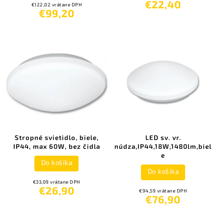
€22,40
€122,02 vrátane DPH
€99,20
Stropné svietidlo, biele,
LED sv. vr.
IP44, max 60W, bez čidla
núdza,IP44,18W,1480lm,biel
e
Do košíka
Do košíka
€33,09 vrátane DPH
€26,90
€94,59 vrátane DPH
€76,90