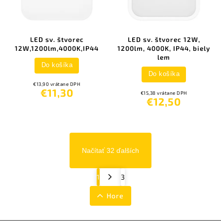
LED sv. štvorec
LED sv. štvorec 12W,
12W,1200lm,4000K,IP44
1200lm, 4000K, IP44, biely
lem
Do košíka
Do košíka
€13,90 vrátane DPH
€11,30
€15,38 vrátane DPH
€12,50
Načítať 32 ďalších
1
3
Hore