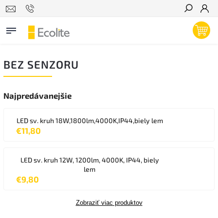
Hľadať
BEZ SENZORU
Najpredávanejšie
LED sv. kruh 18W,1800lm,4000K,IP44,biely lem
€11,80
LED sv. kruh 12W, 1200lm, 4000K, IP44, biely
lem
€9,80
Zobraziť viac produktov