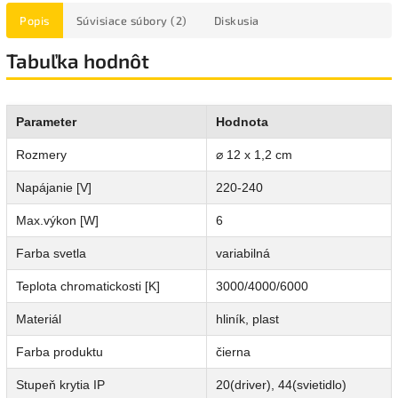
Popis
Súvisiace súbory (2)
Diskusia
Tabuľka hodnôt
Parameter
Hodnota
Rozmery
⌀ 12 x 1,2 cm
Napájanie [V]
220-240
Max.výkon [W]
6
Farba svetla
variabilná
Teplota chromatickosti [K]
3000/4000/6000
Materiál
hliník, plast
Farba produktu
čierna
Stupeň krytia IP
20(driver), 44(svietidlo)