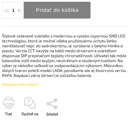
Pridať do košíka
Štýlové vstavané svietidlo s modernou a vysoko úspornou SMD LED
technológiou, ktoré je možné vďaka pružinovému úchytu ľahko
nainštalovať napr. do sadrokartónu, je vyrobené z liateho hliníka a
plastu. Verzia CCT navyše na kábli medzi driverom a svietidlom
disponuje DIP prepínačom teploty chromatičnosti. Užívateľ tak môže
ľubovoľne voliť medzi teplým, neutrálnym a studeným svetlom. Na
výber je niekoľko veľkostí so zodpovedajúcim výkonom. Milovníkov
oblých tvarov poteší model LADA, ponúkame ale aj štvorcovú verziu
RAFA. Napájací zdroj (driver) je súčasťou balenia.
Detailné informácie
Tlač
Opýtať sa
Zdieľať