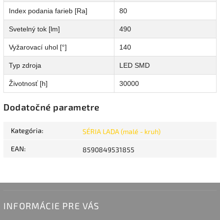
Index podania farieb [Ra]
80
Svetelný tok [lm]
490
Vyžarovací uhol [°]
140
Typ zdroja
LED SMD
Životnosť [h]
30000
Dodatočné parametre
Kategória
:
SÉRIA LADA (malé - kruh)
EAN
:
8590849531855
INFORMÁCIE PRE VÁS