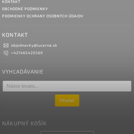
KONTAKT
OBCHODNÉ PODMIENKY
PODMIENKY OCHRANY OSOBNÝCH ÚDAJOV
KONTAKT
objednavky
@
lucerna.sk
+421465420569
VYHĽADÁVANIE
Hľadať
NÁKUPNÝ KOŠÍK