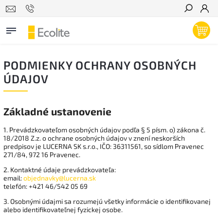
Hľadať
PODMIENKY OCHRANY OSOBNÝCH
ÚDAJOV
Základné ustanovenie
1. Prevádzkovateľom osobných údajov podľa § 5 písm. o) zákona č.
18/2018 Z.z. o ochrane osobných údajov v znení neskorších
predpisov je LUCERNA SK s.r.o., IČO: 36311561, so sídlom Pravenec
271/84, 972 16 Pravenec.
2. Kontaktné údaje prevádzkovateľa:
email:
objednavky@lucerna.sk
telefón: +421 46/542 05 69
3. Osobnými údajmi sa rozumejú všetky informácie o identifikovanej
alebo identifikovateľnej fyzickej osobe.