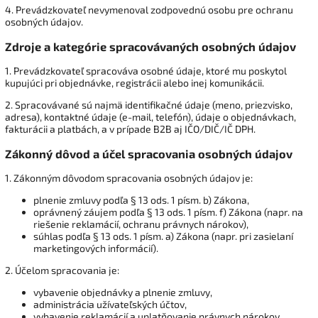
4. Prevádzkovateľ nevymenoval zodpovednú osobu pre ochranu
osobných údajov.
Zdroje a kategórie spracovávaných osobných údajov
1. Prevádzkovateľ spracováva osobné údaje, ktoré mu poskytol
kupujúci pri objednávke, registrácii alebo inej komunikácii.
2. Spracovávané sú najmä identifikačné údaje (meno, priezvisko,
adresa), kontaktné údaje (e-mail, telefón), údaje o objednávkach,
fakturácii a platbách, a v prípade B2B aj IČO/DIČ/IČ DPH.
Zákonný dôvod a účel spracovania osobných údajov
1. Zákonným dôvodom spracovania osobných údajov je:
plnenie zmluvy podľa § 13 ods. 1 písm. b) Zákona,
oprávnený záujem podľa § 13 ods. 1 písm. f) Zákona (napr. na
riešenie reklamácií, ochranu právnych nárokov),
súhlas podľa § 13 ods. 1 písm. a) Zákona (napr. pri zasielaní
marketingových informácií).
2. Účelom spracovania je:
vybavenie objednávky a plnenie zmluvy,
administrácia užívateľských účtov,
vybavenie reklamácií a uplatňovanie právnych nárokov,