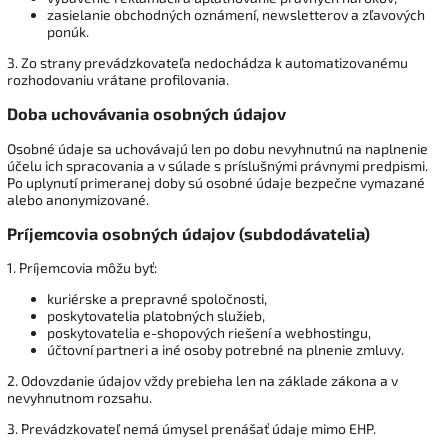
zasielanie obchodných oznámení, newsletterov a zľavových
ponúk.
3. Zo strany prevádzkovateľa nedochádza k automatizovanému
rozhodovaniu vrátane profilovania.
Doba uchovávania osobných údajov
Osobné údaje sa uchovávajú len po dobu nevyhnutnú na naplnenie
účelu ich spracovania a v súlade s príslušnými právnymi predpismi.
Po uplynutí primeranej doby sú osobné údaje bezpečne vymazané
alebo anonymizované.
Príjemcovia osobných údajov (subdodávatelia)
1. Príjemcovia môžu byť:
kuriérske a prepravné spoločnosti,
poskytovatelia platobných služieb,
poskytovatelia e-shopových riešení a webhostingu,
účtovní partneri a iné osoby potrebné na plnenie zmluvy.
2. Odovzdanie údajov vždy prebieha len na základe zákona a v
nevyhnutnom rozsahu.
3. Prevádzkovateľ nemá úmysel prenášať údaje mimo EHP.