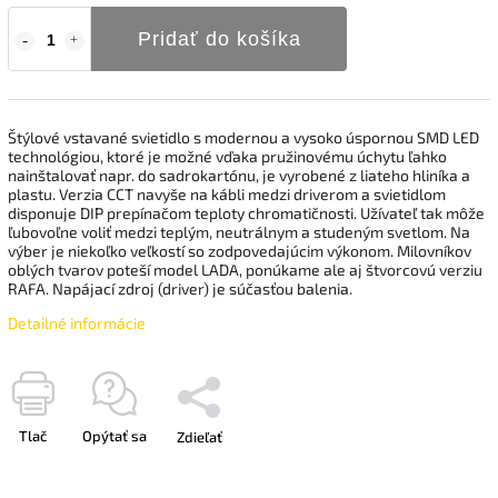
Pridať do košíka
Štýlové vstavané svietidlo s modernou a vysoko úspornou SMD LED
technológiou, ktoré je možné vďaka pružinovému úchytu ľahko
nainštalovať napr. do sadrokartónu, je vyrobené z liateho hliníka a
plastu. Verzia CCT navyše na kábli medzi driverom a svietidlom
disponuje DIP prepínačom teploty chromatičnosti. Užívateľ tak môže
ľubovoľne voliť medzi teplým, neutrálnym a studeným svetlom. Na
výber je niekoľko veľkostí so zodpovedajúcim výkonom. Milovníkov
oblých tvarov poteší model LADA, ponúkame ale aj štvorcovú verziu
RAFA. Napájací zdroj (driver) je súčasťou balenia.
Detailné informácie
Tlač
Opýtať sa
Zdieľať