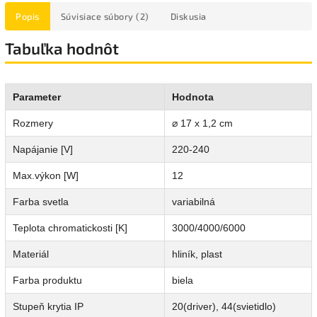
Popis
Súvisiace súbory (2)
Diskusia
Tabuľka hodnôt
Parameter
Hodnota
Rozmery
⌀ 17 x 1,2 cm
Napájanie [V]
220-240
Max.výkon [W]
12
Farba svetla
variabilná
Teplota chromatickosti [K]
3000/4000/6000
Materiál
hliník, plast
Farba produktu
biela
Stupeň krytia IP
20(driver), 44(svietidlo)