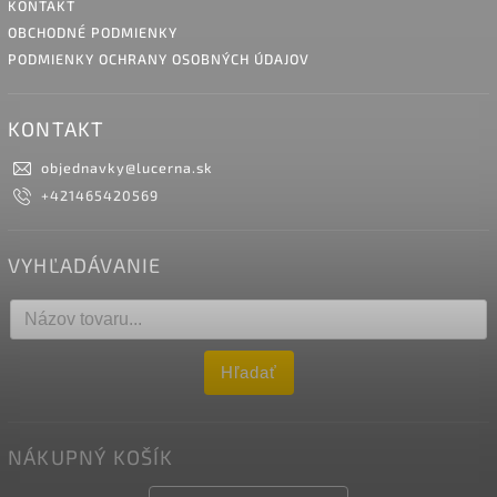
KONTAKT
OBCHODNÉ PODMIENKY
PODMIENKY OCHRANY OSOBNÝCH ÚDAJOV
KONTAKT
objednavky
@
lucerna.sk
+421465420569
VYHĽADÁVANIE
Hľadať
NÁKUPNÝ KOŠÍK