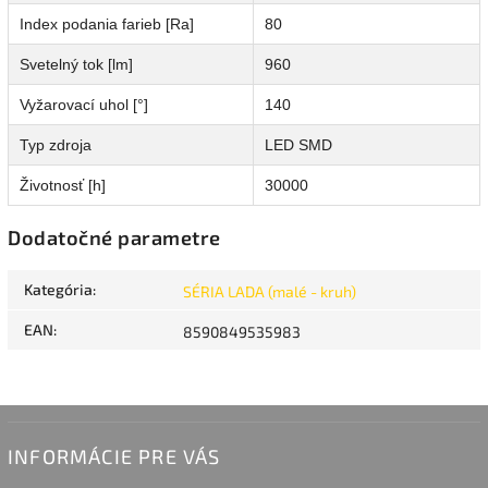
Index podania farieb [Ra]
80
Svetelný tok [lm]
960
Vyžarovací uhol [°]
140
Typ zdroja
LED SMD
Životnosť [h]
30000
Dodatočné parametre
Kategória
:
SÉRIA LADA (malé - kruh)
EAN
:
8590849535983
INFORMÁCIE PRE VÁS