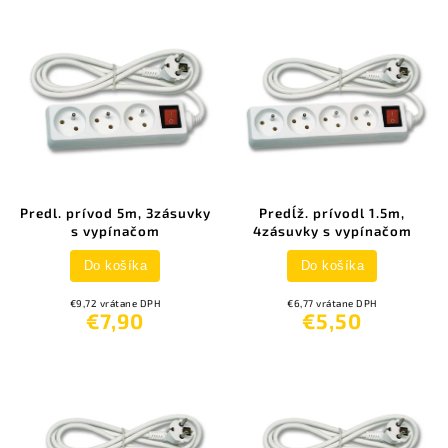
Predl. prívod 5m, 3zásuvky
Predĺž. prívodl 1.5m,
s vypínačom
4zásuvky s vypínačom
Do košíka
Do košíka
€9,72 vrátane DPH
€6,77 vrátane DPH
€7,90
€5,50