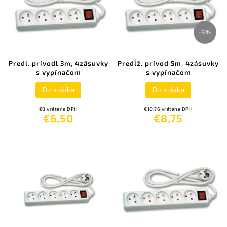
–3 %
Predl. prívodl 3m, 4zásuvky
Predĺž. prívod 5m, 4zásuvky
s vypínačom
s vypínačom
Do košíka
Do košíka
€8 vrátane DPH
€10,76 vrátane DPH
€6,50
€8,75