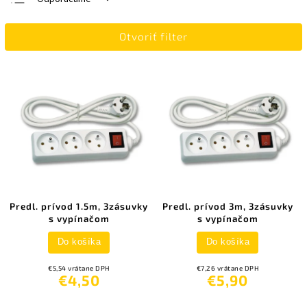
Najlacnejšie
Otvoriť filter
Najdrahšie
Najpredávanejšie
Abecedne
Predl. prívod 1.5m, 3zásuvky
Predl. prívod 3m, 3zásuvky
s vypínačom
s vypínačom
Do košíka
Do košíka
€5,54 vrátane DPH
€7,26 vrátane DPH
€4,50
€5,90