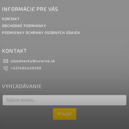
INFORMÁCIE PRE VÁS
KONTAKT
OBCHODNÉ PODMIENKY
PODMIENKY OCHRANY OSOBNÝCH ÚDAJOV
KONTAKT
objednavky
@
lucerna.sk
+421465420569
VYHĽADÁVANIE
Hľadať