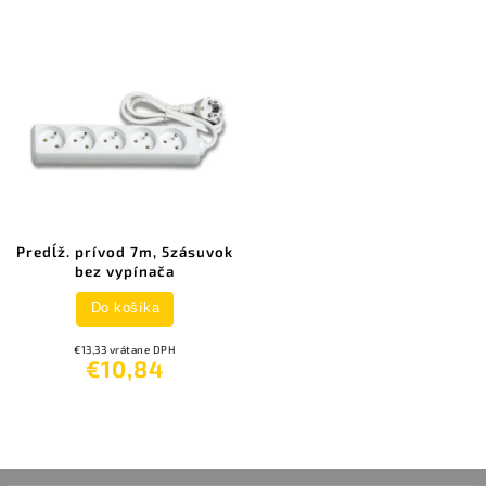
Predĺž. prívod 7m, 5zásuvok
bez vypínača
Do košíka
€13,33 vrátane DPH
€10,84