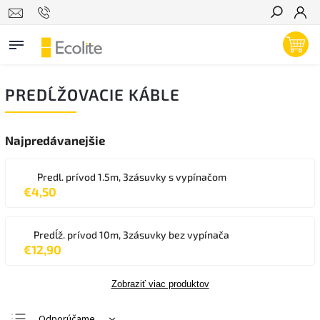
Hľadať
PREDĹŽOVACIE KÁBLE
Najpredávanejšie
Predl. prívod 1.5m, 3zásuvky s vypínačom
€4,50
Predĺž. prívod 10m, 3zásuvky bez vypínača
€12,90
Zobraziť viac produktov
Odporúčame