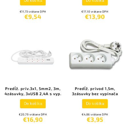
Do košíka
Do košíka
€11,73 vrátane DPH
€17,10 vrátane DPH
€9,54
€13,90
Predĺž. prív.3x1, 5mm2, 3m,
Predĺž. prívod 1,5m,
4zásuvky, 3xUSB 2,4A s vyp.
3zásuvky bez vypínača
Do košíka
Do košíka
€20,79 vrátane DPH
€4,86 vrátane DPH
€16,90
€3,95