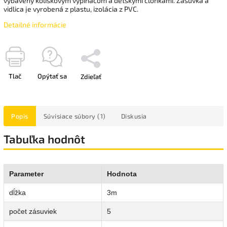
vybavený kolískovým vypínačom a detskými clonkami. Zásuvka a
vidlica je vyrobená z plastu, izolácia z PVC.
Detailné informácie
Tlač
Opýtať sa
Zdieľať
Popis
Súvisiace súbory (1)
Diskusia
Tabuľka hodnôt
Parameter
Hodnota
dĺžka
3m
počet zásuviek
5