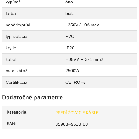
vypínač
áno
farba
biela
napätie/prúd
~250V / 10A max.
typ izolácie
PVC
krytie
IP20
kábel
H05VV-F, 3x1 mm2
max. záťaž
2500W
Certifikácia
CE, ROHs
Dodatočné parametre
Kategória
:
PREDĹŽOVACIE KÁBLE
EAN
:
8590849530100