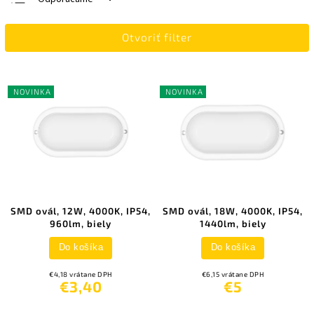
Najlacnejšie
Otvoriť filter
Najdrahšie
Najpredávanejšie
Abecedne
NOVINKA
NOVINKA
SMD ovál, 12W, 4000K, IP54,
SMD ovál, 18W, 4000K, IP54,
960lm, biely
1440lm, biely
Do košíka
Do košíka
€4,18 vrátane DPH
€6,15 vrátane DPH
€3,40
€5