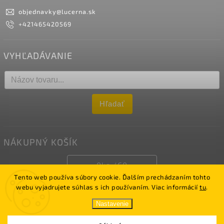
objednavky
@
lucerna.sk
+421465420569
VYHĽADÁVANIE
Hľadať
NÁKUPNÝ KOŠÍK
0
ks /
€0
Tento web používa súbory cookie. Ďalším prechádzaním tohto
webu vyjadrujete súhlas s ich používaním. Viac informácií
tu
.
Copyright 2026
LUCERNA
. Všetky práva vyhradené.
Nastavenie
Vytvořil
Shoptet
| Upravil Jakub Sásik