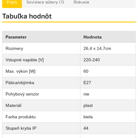
Popis
Súvisiace súbory (1)
Diskusia
Tabuľka hodnôt
Parameter
Hodnota
Rozmery
26,4 x 14,7cm
Vstupné napätie [V]
220-240
Max. výkon [W]
60
Pätica/objímka
E27
Pohybový senzor
nie
Materiál
plast
Farba produktu
biela
Stupeň krytia IP
44