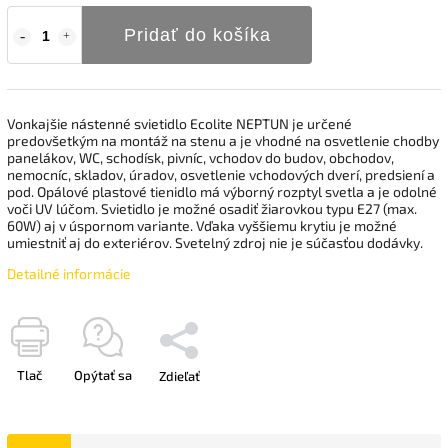
Pridať do košíka
Vonkajšie nástenné svietidlo Ecolite NEPTUN je určené
predovšetkým na montáž na stenu a je vhodné na osvetlenie chodby
panelákov, WC, schodísk, pivníc, vchodov do budov, obchodov,
nemocníc, skladov, úradov, osvetlenie vchodových dverí, predsiení a
pod. Opálové plastové tienidlo má výborný rozptyl svetla a je odolné
voči UV lúčom. Svietidlo je možné osadiť žiarovkou typu E27 (max.
60W) aj v úspornom variante. Vďaka vyššiemu krytiu je možné
umiestniť aj do exteriérov. Svetelný zdroj nie je súčasťou dodávky.
Detailné informácie
Tlač
Opýtať sa
Zdieľať