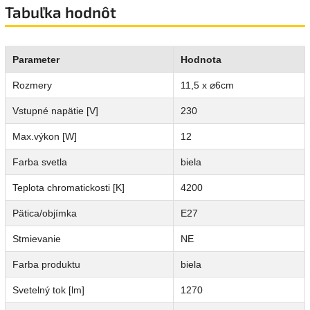
Tabuľka hodnôt
Parameter
Hodnota
Rozmery
11,5 x ⌀6cm
Vstupné napätie [V]
230
Max.výkon [W]
12
Farba svetla
biela
Teplota chromatickosti [K]
4200
Pätica/objímka
E27
Stmievanie
NE
Farba produktu
biela
Svetelný tok [lm]
1270