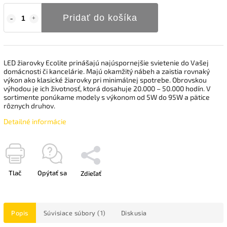
Pridať do košíka
LED žiarovky Ecolite prinášajú najúspornejšie svietenie do Vašej
domácnosti či kancelárie. Majú okamžitý nábeh a zaistia rovnaký
výkon ako klasické žiarovky pri minimálnej spotrebe. Obrovskou
výhodou je ich životnosť, ktorá dosahuje 20.000 – 50.000 hodín. V
sortimente ponúkame modely s výkonom od 5W do 95W a pätice
rôznych druhov.
Detailné informácie
Tlač
Opýtať sa
Zdieľať
Popis
Súvisiace súbory (1)
Diskusia