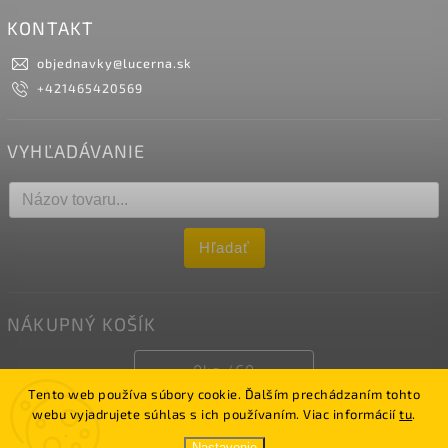
KONTAKT
objednavky
@
lucerna.sk
+421465420569
VYHĽADÁVANIE
Hľadať
NÁKUPNÝ KOŠÍK
0
ks /
€0
Tento web používa súbory cookie. Ďalším prechádzaním tohto
webu vyjadrujete súhlas s ich používaním. Viac informácií
tu
.
Copyright 2026
LUCERNA
. Všetky práva vyhradené.
Nastavenie