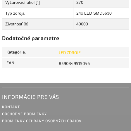
Vyžarovací uhol [°]
270
Typ zdroja
24x LED SMD5630
Životnosť [h]
40000
Dodatočné parametre
Kategória
:
LED ZDROJE
EAN
:
8590849515046
INFORMÁCIE PRE VÁS
KONTAKT
OBCHODNÉ PODMIENKY
PODMIENKY OCHRANY OSOBNÝCH ÚDAJOV