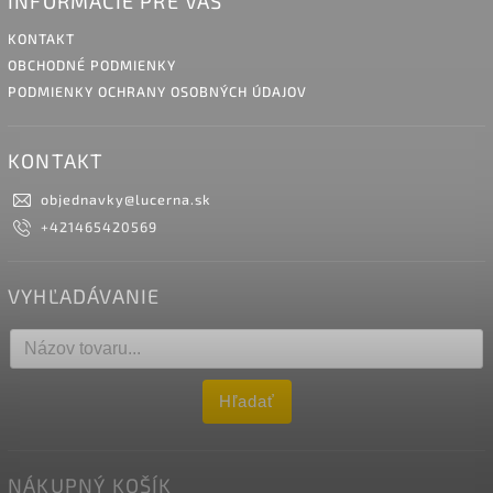
INFORMÁCIE PRE VÁS
KONTAKT
OBCHODNÉ PODMIENKY
PODMIENKY OCHRANY OSOBNÝCH ÚDAJOV
KONTAKT
objednavky
@
lucerna.sk
+421465420569
VYHĽADÁVANIE
Hľadať
NÁKUPNÝ KOŠÍK