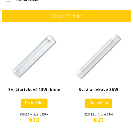
Najlacnejšie
Otvoriť filter
Najdrahšie
Najpredávanejšie
Abecedne
Sv. žiarivkové 13W, biele
Sv. žiarivkové 36W
Do košíka
Do košíka
€15,99 vrátane DPH
€25,83 vrátane DPH
€13
€21