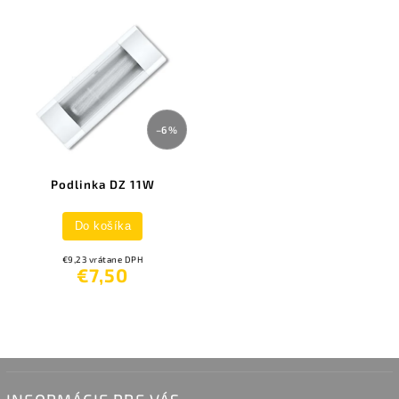
–6 %
Podlinka DZ 11W
Do košíka
€9,23 vrátane DPH
€7,50