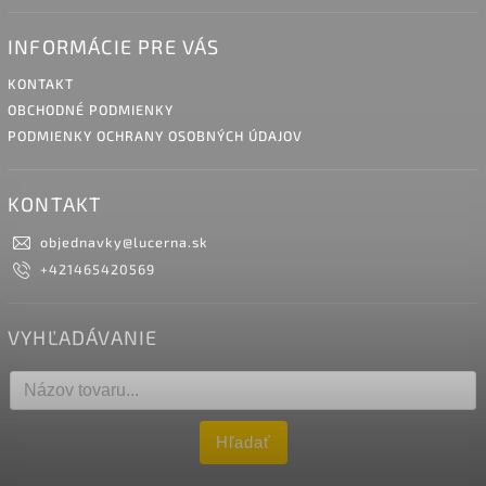
INFORMÁCIE PRE VÁS
KONTAKT
OBCHODNÉ PODMIENKY
PODMIENKY OCHRANY OSOBNÝCH ÚDAJOV
KONTAKT
objednavky
@
lucerna.sk
+421465420569
VYHĽADÁVANIE
Hľadať