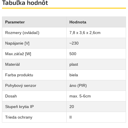
Tabuľka hodnôt
Parameter
Hodnota
Rozmery (ovládač)
7,8 x 3,6 x 2,6cm
Napájanie [V]
~230
Max.záťaž [W]
500
Materiál
plast
Farba produktu
biela
Pohybový senzor
áno (PIR)
Dosah
max. 5-6cm
Stupeň krytia IP
20
Trieda ochrany
II