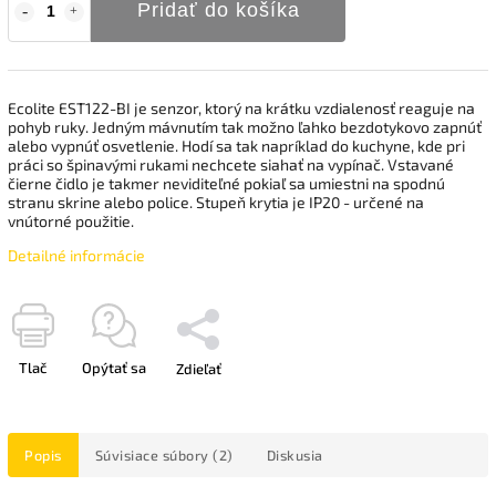
Pridať do košíka
Ecolite EST122-BI je senzor, ktorý na krátku vzdialenosť reaguje na
pohyb ruky. Jedným mávnutím tak možno ľahko bezdotykovo zapnúť
alebo vypnúť osvetlenie. Hodí sa tak napríklad do kuchyne, kde pri
práci so špinavými rukami nechcete siahať na vypínač. Vstavané
čierne čidlo je takmer neviditeľné pokiaľ sa umiestni na spodnú
stranu skrine alebo police. Stupeň krytia je IP20 - určené na
vnútorné použitie.
Detailné informácie
Tlač
Opýtať sa
Zdieľať
Popis
Súvisiace súbory (2)
Diskusia