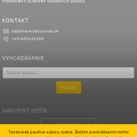
PODMIENKY OCHRANY OSOBNÝCH ÚDAJOV
KONTAKT
objednavky
@
lucerna.sk
+421465420569
VYHĽADÁVANIE
Hľadať
NÁKUPNÝ KOŠÍK
0
ks /
€0
Tento web používa súbory cookie. Ďalším prechádzaním tohto