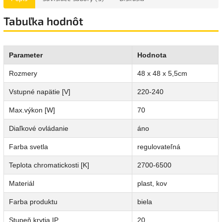
Tabuľka hodnôt
Parameter
Hodnota
Rozmery
48 x 48 x 5,5cm
Vstupné napätie [V]
220-240
Max.výkon [W]
70
Diaľkové ovládanie
áno
Farba svetla
regulovateľná
Teplota chromatickosti [K]
2700-6500
Materiál
plast, kov
Farba produktu
biela
Stupeň krytia IP
20