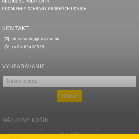
OBCHODNÉ PODMIENKY
PODMIENKY OCHRANY OSOBNÝCH ÚDAJOV
KONTAKT
objednavky
@
lucerna.sk
+421465420569
VYHĽADÁVANIE
Hľadať
NÁKUPNÝ KOŠÍK
0
ks /
€0