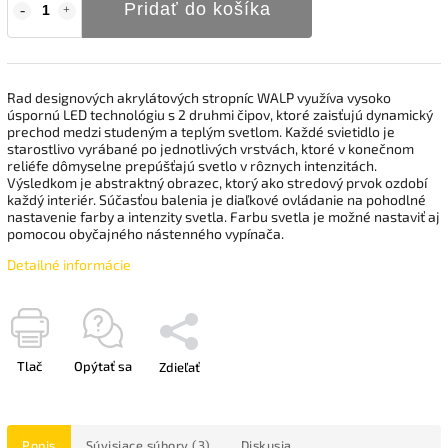
Pridať do košíka
Rad designových akrylátových stropníc WALP využíva vysoko
úspornú LED technológiu s 2 druhmi čipov, ktoré zaisťujú dynamický
prechod medzi studeným a teplým svetlom. Každé svietidlo je
starostlivo vyrábané po jednotlivých vrstvách, ktoré v konečnom
reliéfe dômyselne prepúšťajú svetlo v rôznych intenzitách.
Výsledkom je abstraktný obrazec, ktorý ako stredový prvok ozdobí
každý interiér. Súčasťou balenia je diaľkové ovládanie na pohodlné
nastavenie farby a intenzity svetla. Farbu svetla je možné nastaviť aj
pomocou obyčajného nástenného vypínača.
Detailné informácie
Tlač
Opýtať sa
Zdieľať
Popis
Súvisiace súbory (3)
Diskusia