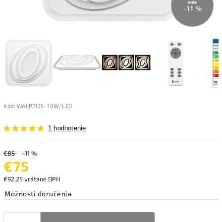
€85
–11 %
Kód:
WALP7135-70W/LED
1 hodnotenie
€85
–11 %
€75
€92,25 vrátane DPH
Možnosti doručenia