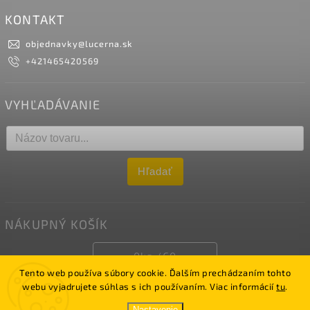
KONTAKT
objednavky
@
lucerna.sk
+421465420569
VYHĽADÁVANIE
Hľadať
NÁKUPNÝ KOŠÍK
0
ks /
€0
Tento web používa súbory cookie. Ďalším prechádzaním tohto
webu vyjadrujete súhlas s ich používaním. Viac informácií
tu
.
Copyright 2026
LUCERNA
. Všetky práva vyhradené.
Nastavenie