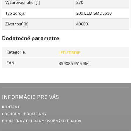
Vyžarovací uhol [°]
270
Typ zdroja
20x LED SMD5630
Životnosť [h]
40000
Dodatočné parametre
Kategória
:
LED ZDROJE
EAN
:
8590849514964
INFORMÁCIE PRE VÁS
KONTAKT
OBCHODNÉ PODMIENKY
PODMIENKY OCHRANY OSOBNÝCH ÚDAJOV