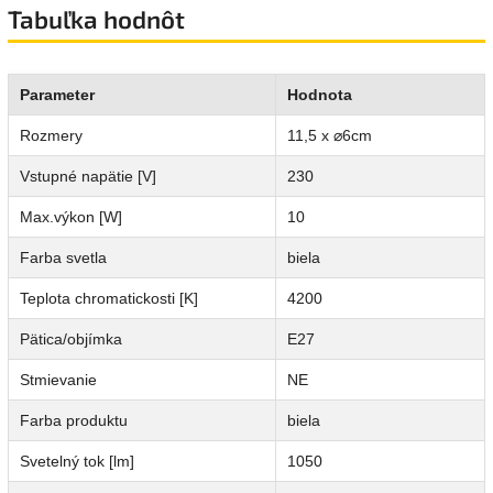
Tabuľka hodnôt
Parameter
Hodnota
Rozmery
11,5 x ⌀6cm
Vstupné napätie [V]
230
Max.výkon [W]
10
Farba svetla
biela
Teplota chromatickosti [K]
4200
Pätica/objímka
E27
Stmievanie
NE
Farba produktu
biela
Svetelný tok [lm]
1050