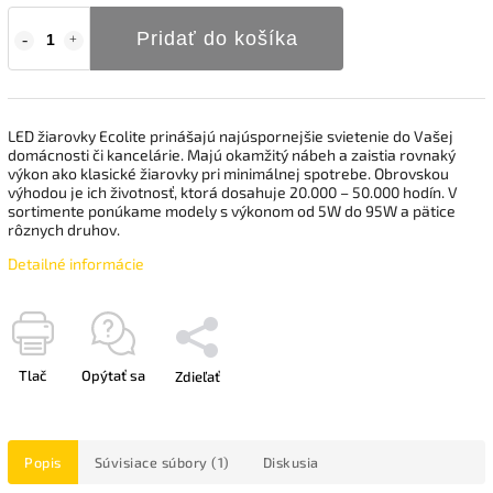
Pridať do košíka
LED žiarovky Ecolite prinášajú najúspornejšie svietenie do Vašej
domácnosti či kancelárie. Majú okamžitý nábeh a zaistia rovnaký
výkon ako klasické žiarovky pri minimálnej spotrebe. Obrovskou
výhodou je ich životnosť, ktorá dosahuje 20.000 – 50.000 hodín. V
sortimente ponúkame modely s výkonom od 5W do 95W a pätice
rôznych druhov.
Detailné informácie
Tlač
Opýtať sa
Zdieľať
Popis
Súvisiace súbory (1)
Diskusia