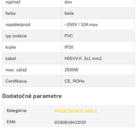
vypínač
áno
farba
biela
napätie/prúd
~250V / 10A max.
typ izolácie
PVC
krytie
IP20
kábel
H05VV-F, 3x1 mm2
max. záťaž
2500W
Certifikácia
CE, ROHs
Dodatočné parametre
Kategória
:
PREDĹŽOVACIE KÁBLE
EAN
:
8590849450101