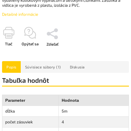
vybavený kolískovým vypínačom a detskými clonkami. Zásuvka a
vidlica je vyrobená z plastu, izolácia z PVC.
Detailné informácie
Tlač
Opýtať sa
Zdieľať
Popis
Súvisiace súbory (1)
Diskusia
Tabuľka hodnôt
Parameter
Hodnota
dĺžka
5m
počet zásuviek
4