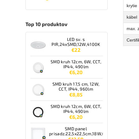
krytie
kábel
Top 10 produktov
max. 
LED sv. s
Certif
PIR,24xSMD,12W,4100K
€22
SMD kruh 12cm, 6W, CCT,
IP44, 490lm
€6,20
SMD kruh 17,5 cm, 12W,
CCT, IP44, 960lm
€8,85
SMD kruh 12cm, 6W, CCT,
IP44, 490lm
€6,20
SMD panel
prisadz.22,5x22,5cm,18W,CCT,IP44,1550lm