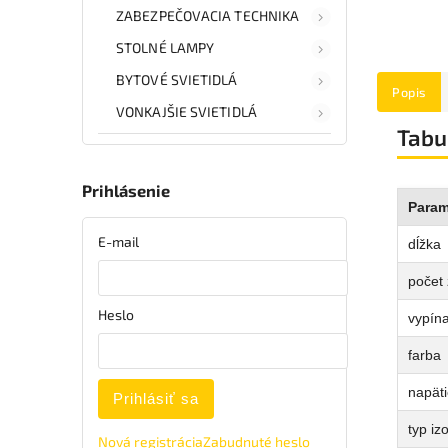
ZABEZPEČOVACIA TECHNIKA
STOLNÉ LAMPY
BYTOVÉ SVIETIDLÁ
Popis
VONKAJŠIE SVIETIDLÁ
Tabu
Prihlásenie
Param
E-mail
dĺžka
počet
Heslo
vypín
farba
napäti
Prihlásiť sa
typ iz
Nová registrácia
Zabudnuté heslo