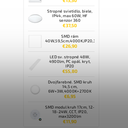
€13,50
Stropné svietidlo, biele,
IP44, max 60W, HF
senzor 360
€37,50
SMD rám
40W,59,5cm,4000K,IP20,3600lm,biely
€26,90
LED sv. stropné 48W,
4900lm, PC opál. kryt,
IP20
€55,80
Dvojfarebné. SMD kruh
14,5 cm,
6W+3W,4000K+2700K
€6,95
SMD modul kruh 17cm, 12-
18-24W, CCT, IP20,
max3200lm
€11,90