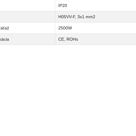
IP20
H05VV-F, 3x1 mm2
záťaž
2500W
ikácia
CE, ROHs