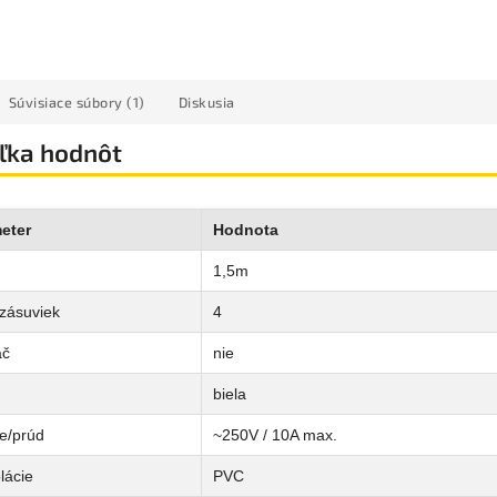
Súvisiace súbory (1)
Diskusia
ľka hodnôt
eter
Hodnota
1,5m
 zásuviek
4
ač
nie
biela
e/prúd
~250V / 10A max.
olácie
PVC