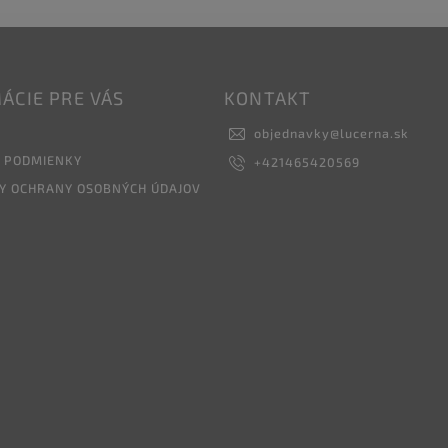
ÁCIE PRE VÁS
KONTAKT
objednavky
@
lucerna.sk
 PODMIENKY
+421465420569
Y OCHRANY OSOBNÝCH ÚDAJOV