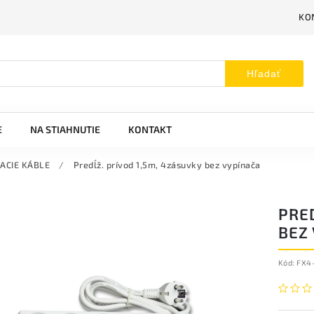
KO
Hľadať
E
NA STIAHNUTIE
KONTAKT
ACIE KÁBLE
/
Predĺž. prívod 1,5m, 4zásuvky bez vypínača
PRED
BEZ
Kód:
FX4-