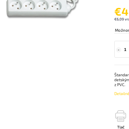
€4
€6,09 vr
Možnos
Štandard
detskými
z PVC.
Detailn
Tlač