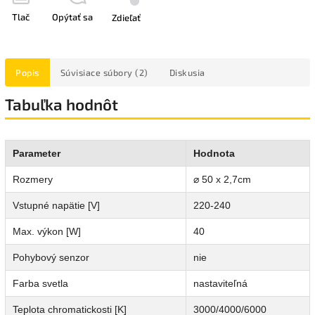
Tlač
Opýtať sa
Zdieľať
Popis
Súvisiace súbory (2)
Diskusia
Tabuľka hodnôt
Parameter
Hodnota
Rozmery
⌀ 50 x 2,7cm
Vstupné napätie [V]
220-240
Max. výkon [W]
40
Pohybový senzor
nie
Farba svetla
nastaviteľná
Teplota chromatickosti [K]
3000/4000/6000