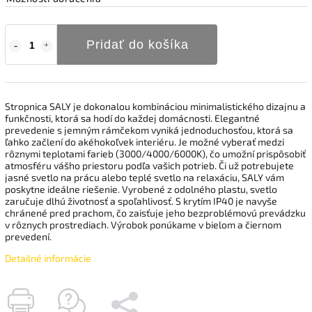
Pridať do košíka
Stropnica SALY je dokonalou kombináciou minimalistického dizajnu a
funkčnosti, ktorá sa hodí do každej domácnosti. Elegantné
prevedenie s jemným rámčekom vyniká jednoduchosťou, ktorá sa
ľahko začlení do akéhokoľvek interiéru. Je možné vyberať medzi
rôznymi teplotami farieb (3000/4000/6000K), čo umožní prispôsobiť
atmosféru vášho priestoru podľa vašich potrieb. Či už potrebujete
jasné svetlo na prácu alebo teplé svetlo na relaxáciu, SALY vám
poskytne ideálne riešenie. Vyrobené z odolného plastu, svetlo
zaručuje dlhú životnosť a spoľahlivosť. S krytím IP40 je navyše
chránené pred prachom, čo zaisťuje jeho bezproblémovú prevádzku
v rôznych prostrediach. Výrobok ponúkame v bielom a čiernom
prevedení.
Detailné informácie