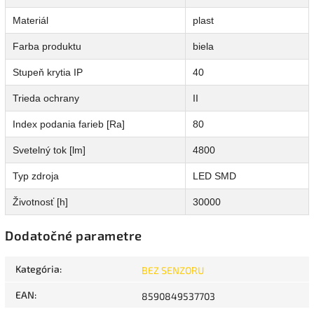
Materiál
plast
Farba produktu
biela
Stupeň krytia IP
40
Trieda ochrany
II
Index podania farieb [Ra]
80
Svetelný tok [lm]
4800
Typ zdroja
LED SMD
Životnosť [h]
30000
Dodatočné parametre
Kategória
:
BEZ SENZORU
EAN
:
8590849537703