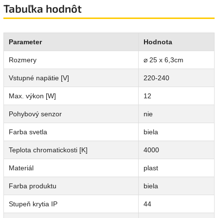
Tabuľka hodnôt
Parameter
Hodnota
Rozmery
⌀ 25 x 6,3cm
Vstupné napätie [V]
220-240
Max. výkon [W]
12
Pohybový senzor
nie
Farba svetla
biela
Teplota chromatickosti [K]
4000
Materiál
plast
Farba produktu
biela
Stupeň krytia IP
44