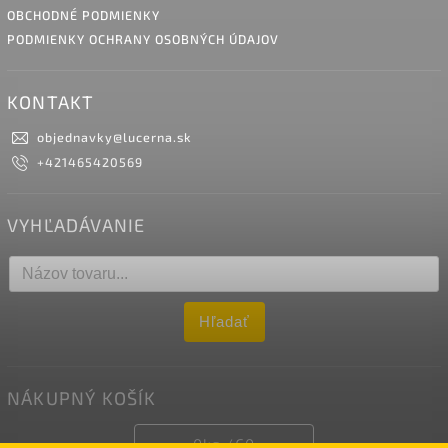
OBCHODNÉ PODMIENKY
PODMIENKY OCHRANY OSOBNÝCH ÚDAJOV
KONTAKT
objednavky
@
lucerna.sk
+421465420569
VYHĽADÁVANIE
Hľadať
NÁKUPNÝ KOŠÍK
0
ks /
€0