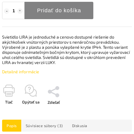
Pridať do košíka
Svietidlo LIRA je jednoduché a cenovo dostupné riešenie do
akýchkoľvek vnútorných priestorov s nenáročnou prevádzkou.
Výrobené je z plastu a ponúka vylepšené krytie IP44. Tento variant
disponuje odnímateľným bočným krytom, ktorý upravuje vyžarovací
uhol celého svietidla. Svietidlá sú dostupné v okrúhlom prevedení
LIRA av hranatej verzii LUKY.
Detailné informácie
Tlač
Opýtať sa
Zdieľať
Popis
Súvisiace súbory (3)
Diskusia