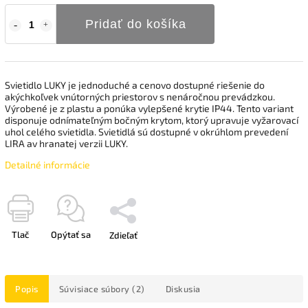
Pridať do košíka
Svietidlo LUKY je jednoduché a cenovo dostupné riešenie do
akýchkoľvek vnútorných priestorov s nenáročnou prevádzkou.
Výrobené je z plastu a ponúka vylepšené krytie IP44. Tento variant
disponuje odnímateľným bočným krytom, ktorý upravuje vyžarovací
uhol celého svietidla. Svietidlá sú dostupné v okrúhlom prevedení
LIRA av hranatej verzii LUKY.
Detailné informácie
Tlač
Opýtať sa
Zdieľať
Popis
Súvisiace súbory (2)
Diskusia