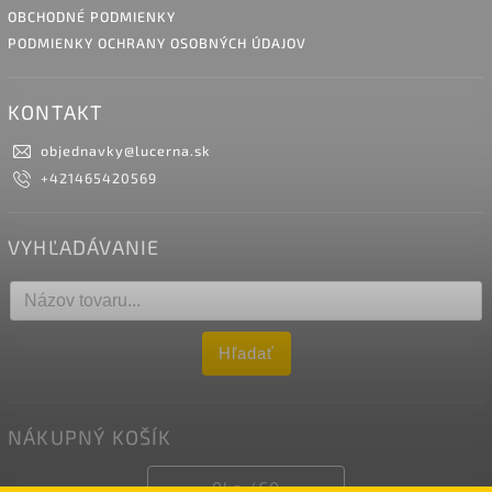
OBCHODNÉ PODMIENKY
PODMIENKY OCHRANY OSOBNÝCH ÚDAJOV
KONTAKT
objednavky
@
lucerna.sk
+421465420569
VYHĽADÁVANIE
Hľadať
NÁKUPNÝ KOŠÍK
0
ks /
€0