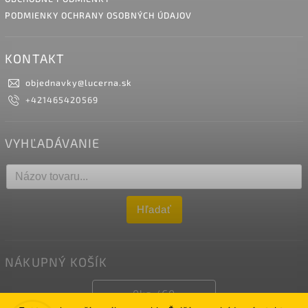
PODMIENKY OCHRANY OSOBNÝCH ÚDAJOV
KONTAKT
objednavky
@
lucerna.sk
+421465420569
VYHĽADÁVANIE
Hľadať
NÁKUPNÝ KOŠÍK
0
ks /
€0