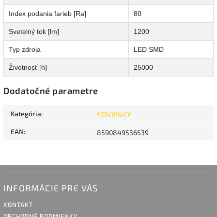
Index podania farieb [Ra]
80
Svetelný tok [lm]
1200
Typ zdroja
LED SMD
Životnosť [h]
25000
Dodatočné parametre
Kategória
:
STROPNICE
EAN
:
8590849536539
INFORMÁCIE PRE VÁS
KONTAKT
OBCHODNÉ PODMIENKY