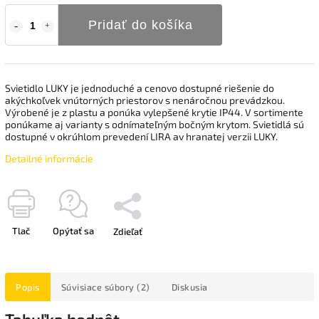
Pridať do košíka
Svietidlo LUKY je jednoduché a cenovo dostupné riešenie do
akýchkoľvek vnútorných priestorov s nenáročnou prevádzkou.
Výrobené je z plastu a ponúka vylepšené krytie IP44. V sortimente
ponúkame aj varianty s odnímateľným bočným krytom. Svietidlá sú
dostupné v okrúhlom prevedení LIRA av hranatej verzii LUKY.
Detailné informácie
Tlač
Opýtať sa
Zdieľať
Popis
Súvisiace súbory (2)
Diskusia