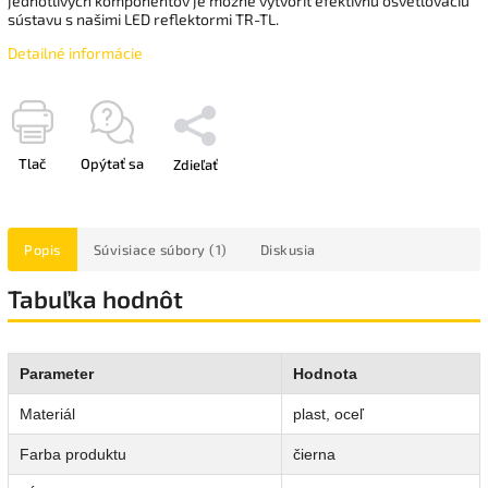
jednotlivých komponentov je možné vytvoriť efektívnu osvetľovaciu
sústavu s našimi LED reflektormi TR-TL.
Detailné informácie
Tlač
Opýtať sa
Zdieľať
Popis
Súvisiace súbory (1)
Diskusia
Tabuľka hodnôt
Parameter
Hodnota
Materiál
plast, oceľ
Farba produktu
čierna