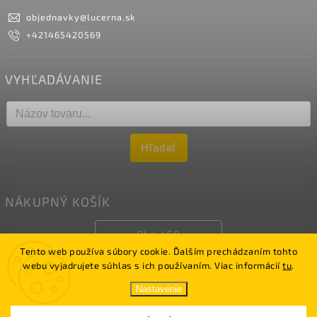
objednavky
@
lucerna.sk
+421465420569
VYHĽADÁVANIE
Hľadať
NÁKUPNÝ KOŠÍK
0
ks /
€0
Tento web používa súbory cookie. Ďalším prechádzaním tohto
webu vyjadrujete súhlas s ich používaním. Viac informácií
tu
.
Copyright 2026
LUCERNA
. Všetky práva vyhradené.
Nastavenie
Vytvořil
Shoptet
| Upravil Jakub Sásik