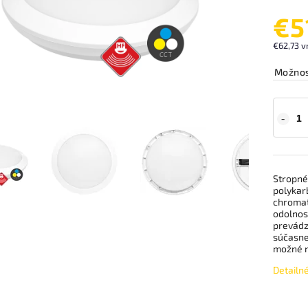
€5
€62,73 v
Možnos
Stropné
polykar
chromat
odolnosť
prevádz
súčasne
možné na
Detailn