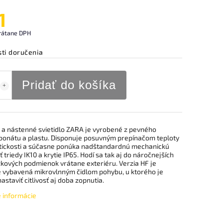
1
rátane DPH
ti doručenia
Pridať do košíka
 a nástenné svietidlo ZARA je vyrobené z pevného
bonátu a plastu. Disponuje posuvným prepínačom teploty
ickosti a súčasne ponúka nadštandardnú mechanickú
 triedy IK10 a krytie IP65. Hodí sa tak aj do náročnejších
kových podmienok vrátane exteriéru. Verzia HF je
 vybavená mikrovlnným čidlom pohybu, u ktorého je
staviť citlivosť aj doba zopnutia.
é informácie