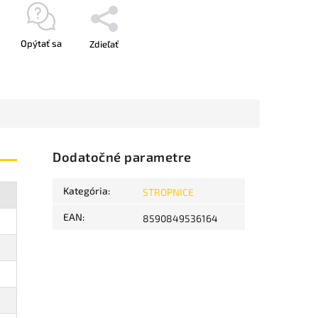
Opýtať sa
Zdieľať
Dodatočné parametre
Kategória
:
STROPNICE
EAN
:
8590849536164