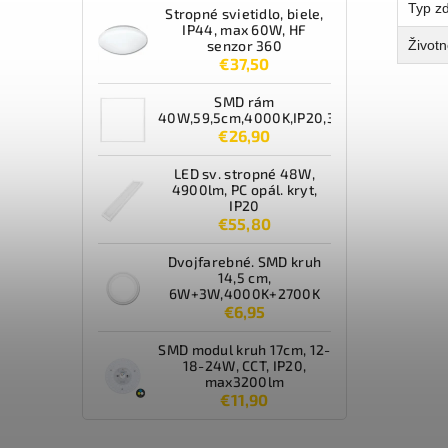
Typ zd
Stropné svietidlo, biele,
IP44, max 60W, HF
Životn
senzor 360
€37,50
SMD rám
40W,59,5cm,4000K,IP20,3600lm,biely
€26,90
LED sv. stropné 48W,
4900lm, PC opál. kryt,
IP20
€55,80
Dvojfarebné. SMD kruh
14,5 cm,
6W+3W,4000K+2700K
€6,95
SMD modul kruh 17cm, 12-
18-24W, CCT, IP20,
max3200lm
€11,90