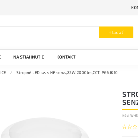
KO
Hľadať
E
NA STIAHNUTIE
KONTAKT
ICE
/
Stropné LED sv. s HF senz.,22W,2000lm,CCT,IP66,IK10
STRO
SENZ
Kód:
WHS