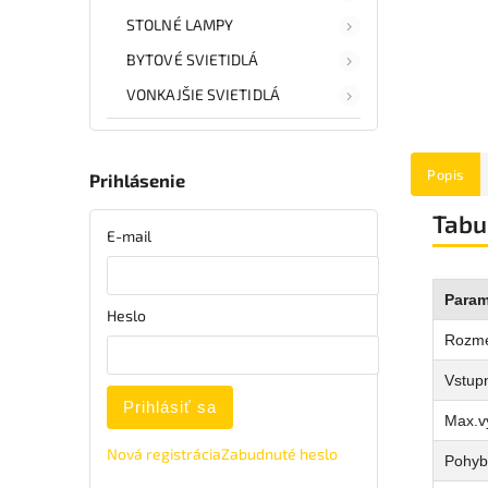
STOLNÉ LAMPY
BYTOVÉ SVIETIDLÁ
VONKAJŠIE SVIETIDLÁ
Popis
Prihlásenie
Tabu
E-mail
Param
Heslo
Rozm
Vstupn
Prihlásiť sa
Max.v
Nová registrácia
Zabudnuté heslo
Pohyb