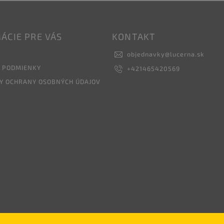
ÁCIE PRE VÁS
KONTAKT
objednavky
@
lucerna.sk
 PODMIENKY
+421465420569
Y OCHRANY OSOBNÝCH ÚDAJOV