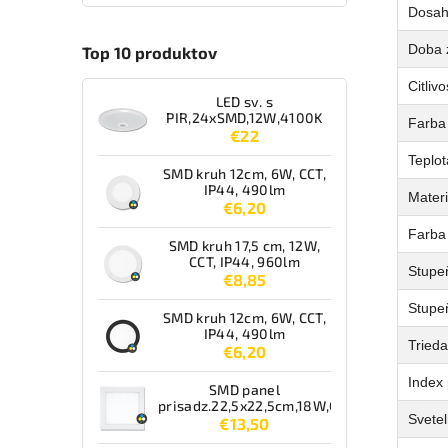
Dosah 
Doba 
Top 10 produktov
Citlivo
LED sv. s
PIR,24xSMD,12W,4100K
Farba 
€22
Teplot
SMD kruh 12cm, 6W, CCT,
IP44, 490lm
Materi
€6,20
Farba
SMD kruh 17,5 cm, 12W,
CCT, IP44, 960lm
Stupeň
€8,85
Stupeň
SMD kruh 12cm, 6W, CCT,
IP44, 490lm
Tried
€6,20
Index 
SMD panel
prisadz.22,5x22,5cm,18W,CCT,IP44,1550lm
Svetel
€13,50