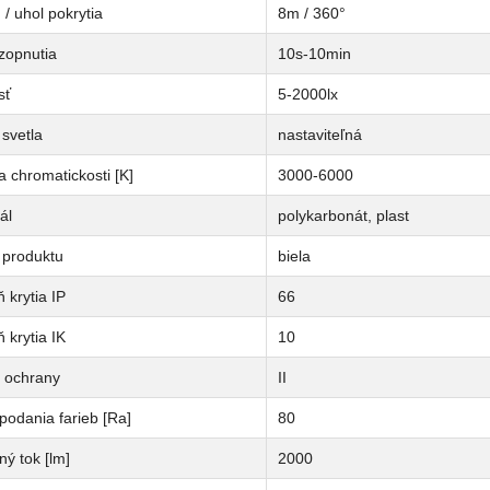
/ uhol pokrytia
8m / 360°
zopnutia
10s-10min
sť
5-2000lx
svetla
nastaviteľná
a chromatickosti [K]
3000-6000
ál
polykarbonát, plast
 produktu
biela
 krytia IP
66
 krytia IK
10
a ochrany
II
podania farieb [Ra]
80
ný tok [lm]
2000