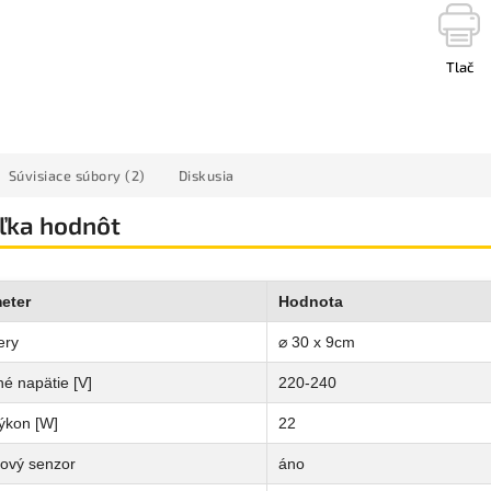
Tlač
Súvisiace súbory (2)
Diskusia
ľka hodnôt
eter
Hodnota
ery
⌀ 30 x 9cm
é napätie [V]
220-240
ýkon [W]
22
ový senzor
áno