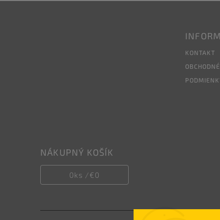
INFORM
KONTAKT
OBCHODNÉ
PODMIENK
NÁKUPNÝ KOŠÍK
0
ks /
€0