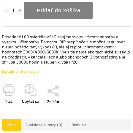
Pridať do košíka
Prisadené LED svietidlo VELO zaujme svojou všestrannosťou a
vysokou účinnosťou. Pomocou DIP prepínačov je možné regulovať
nielen požadovaný výkon (W), ale aj teplotu chromatickosti v
hodnotách 3000/4000/6000K. Využitie nájde ako technické svietidlo
na chodbách, v kanceláriách alebo obchodoch. Životnosť zdroja je
zhruba 30000 hodín a stupeň krytia IP20.
Detailné informácie
Tlač
Opýtať sa
Zdieľať
Popis
Súvisiace súbory (3)
Diskusia