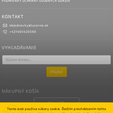
PODMIENKY OCHRANY OSOBNÝCH ÚDAJOV
KONTAKT
objednavky
@
lucerna.sk
+421465420569
VYHĽADÁVANIE
Hľadať
NÁKUPNÝ KOŠÍK
0
ks /
€0
Tento web používa súbory cookie. Ďalším prechádzaním tohto