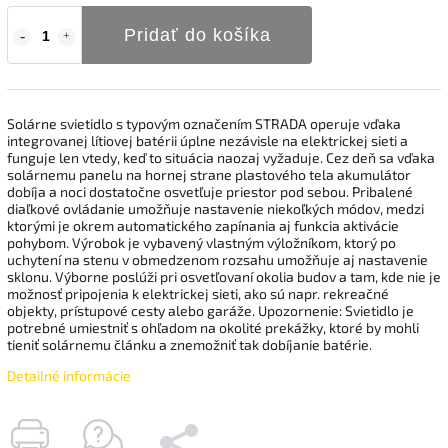
Pridať do košíka
Solárne svietidlo s typovým označením STRADA operuje vďaka
integrovanej lítiovej batérii úplne nezávisle na elektrickej sieti a
funguje len vtedy, keď to situácia naozaj vyžaduje. Cez deň sa vďaka
solárnemu panelu na hornej strane plastového tela akumulátor
dobíja a noci dostatočne osvetľuje priestor pod sebou. Pribalené
diaľkové ovládanie umožňuje nastavenie niekoľkých módov, medzi
ktorými je okrem automatického zapínania aj funkcia aktivácie
pohybom. Výrobok je vybavený vlastným výložníkom, ktorý po
uchytení na stenu v obmedzenom rozsahu umožňuje aj nastavenie
sklonu. Výborne poslúži pri osvetľovaní okolia budov a tam, kde nie je
možnosť pripojenia k elektrickej sieti, ako sú napr. rekreačné
objekty, prístupové cesty alebo garáže. Upozornenie: Svietidlo je
potrebné umiestniť s ohľadom na okolité prekážky, ktoré by mohli
tieniť solárnemu článku a znemožniť tak dobíjanie batérie.
Detailné informácie