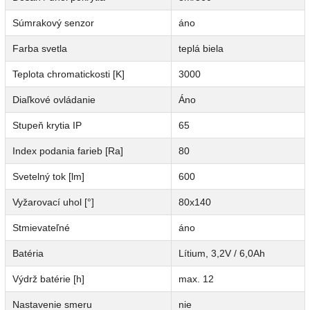
Súmrakový senzor
áno
Farba svetla
teplá biela
Teplota chromatickosti [K]
3000
Diaľkové ovládanie
Áno
Stupeň krytia IP
65
Index podania farieb [Ra]
80
Svetelný tok [lm]
600
Vyžarovací uhol [°]
80x140
Stmievateľné
áno
Batéria
Lítium, 3,2V / 6,0Ah
Výdrž batérie [h]
max. 12
Nastavenie smeru
nie