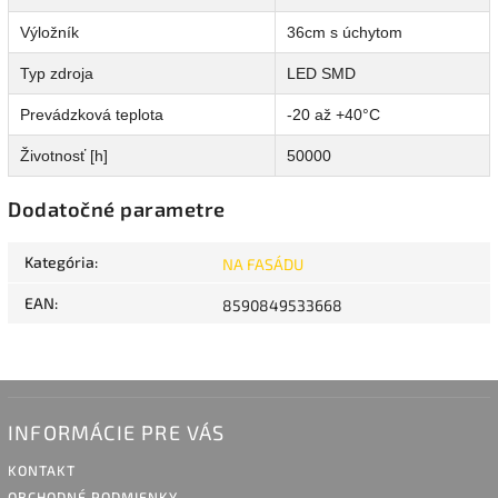
Výložník
36cm s úchytom
Typ zdroja
LED SMD
Prevádzková teplota
-20 až +40°C
Životnosť [h]
50000
Dodatočné parametre
Kategória
:
NA FASÁDU
EAN
:
8590849533668
INFORMÁCIE PRE VÁS
KONTAKT
OBCHODNÉ PODMIENKY