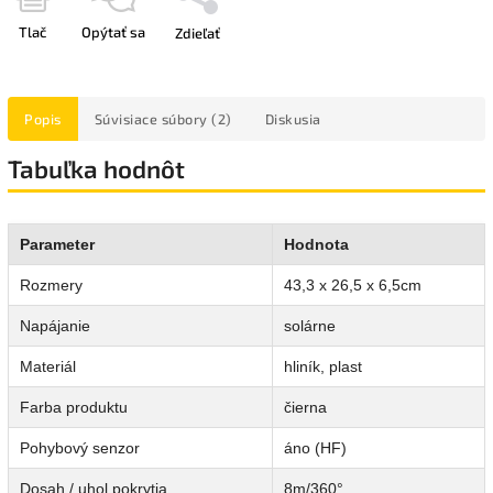
Tlač
Opýtať sa
Zdieľať
Popis
Súvisiace súbory (2)
Diskusia
Tabuľka hodnôt
Parameter
Hodnota
Rozmery
43,3 x 26,5 x 6,5cm
Napájanie
solárne
Materiál
hliník, plast
Farba produktu
čierna
Pohybový senzor
áno (HF)
Dosah / uhol pokrytia
8m/360°