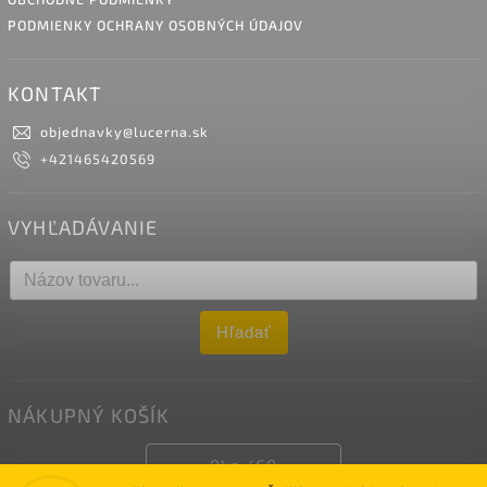
PODMIENKY OCHRANY OSOBNÝCH ÚDAJOV
KONTAKT
objednavky
@
lucerna.sk
+421465420569
VYHĽADÁVANIE
Hľadať
NÁKUPNÝ KOŠÍK
0
ks /
€0