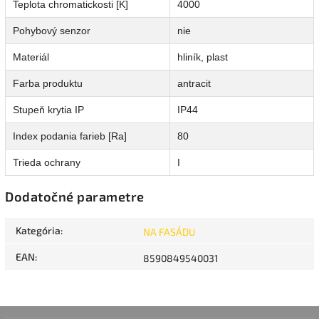
Teplota chromatickosti [K]
4000
Pohybový senzor
nie
Materiál
hliník, plast
Farba produktu
antracit
Stupeň krytia IP
IP44
Index podania farieb [Ra]
80
Trieda ochrany
I
Dodatočné parametre
Kategória
:
NA FASÁDU
EAN
:
8590849540031