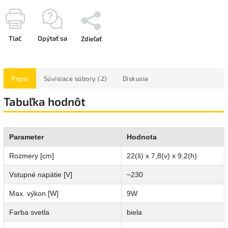
Tlač
Opýtať sa
Zdieľať
Popis
Súvisiace súbory (2)
Diskusia
Tabuľka hodnôt
Parameter
Hodnota
Rozmery [cm]
22(š) x 7,8(v) x 9,2(h)
Vstupné napätie [V]
~230
Max. výkon [W]
9W
Farba svetla
biela