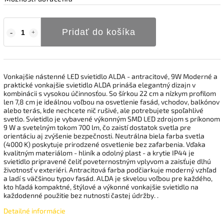
Pridať do košíka
Vonkajšie nástenné LED svietidlo ALDA - antracitové, 9W Moderné a
praktické vonkajšie svietidlo ALDA prináša elegantný dizajn v
kombinácii s vysokou účinnosťou. So šírkou 22 cm a nízkym profilom
len 7,8 cm je ideálnou voľbou na osvetlenie fasád, vchodov, balkónov
alebo terás, kde nechcete nič rušivé, ale potrebujete spoľahlivé
svetlo. Svietidlo je vybavené výkonným SMD LED zdrojom s príkonom
9 W a svetelným tokom 700 lm, čo zaistí dostatok svetla pre
orientáciu aj zvýšenie bezpečnosti. Neutrálna biela farba svetla
(4000 K) poskytuje prirodzené osvetlenie bez zafarbenia. Vďaka
kvalitným materiálom - hliník a odolný plast - a krytie IP44 je
svietidlo pripravené čeliť poveternostným vplyvom a zaisťuje dlhú
životnosť v exteriéri. Antracitová farba podčiarkuje moderný vzhľad
a ladí s väčšinou typov fasád. ALDA je skvelou voľbou pre každého,
kto hľadá kompaktné, štýlové a výkonné vonkajšie svietidlo na
každodenné použitie bez nutnosti častej údržby. .
Detailné informácie