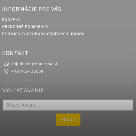
INFORMÁCIE PRE VÁS
KONTAKT
OBCHODNÉ PODMIENKY
PODMIENKY OCHRANY OSOBNÝCH ÚDAJOV
KONTAKT
objednavky
@
lucerna.sk
+421465420569
VYHĽADÁVANIE
Hľadať