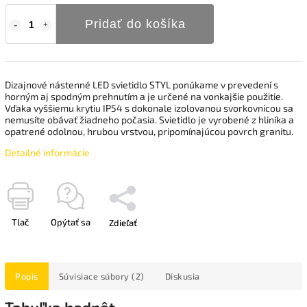
Pridať do košíka
Dizajnové nástenné LED svietidlo STYL ponúkame v prevedení s
horným aj spodným prehnutím a je určené na vonkajšie použitie.
Vďaka vyššiemu krytiu IP54 s dokonale izolovanou svorkovnicou sa
nemusíte obávať žiadneho počasia. Svietidlo je vyrobené z hliníka a
opatrené odolnou, hrubou vrstvou, pripomínajúcou povrch granitu.
Detailné informácie
Tlač
Opýtať sa
Zdieľať
Popis
Súvisiace súbory (2)
Diskusia