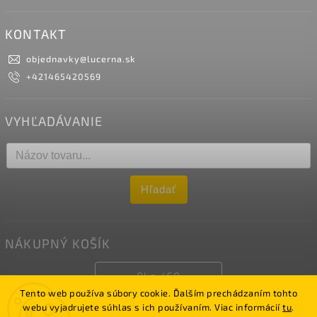
KONTAKT
objednavky
@
lucerna.sk
+421465420569
VYHĽADÁVANIE
Hľadať
NÁKUPNÝ KOŠÍK
0
ks /
€0
Tento web používa súbory cookie. Ďalším prechádzaním tohto
webu vyjadrujete súhlas s ich používaním. Viac informácií
tu
.