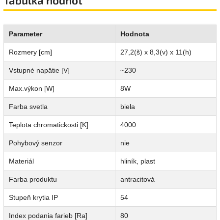
Tabuľka hodnôt
Parameter
Hodnota
Rozmery [cm]
27,2(š) x 8,3(v) x 11(h)
Vstupné napätie [V]
~230
Max.výkon [W]
8W
Farba svetla
biela
Teplota chromatickosti [K]
4000
Pohybový senzor
nie
Materiál
hliník, plast
Farba produktu
antracitová
Stupeň krytia IP
54
Index podania farieb [Ra]
80