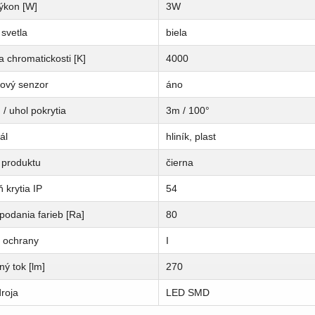
ýkon [W]
3W
svetla
biela
a chromatickosti [K]
4000
ový senzor
áno
/ uhol pokrytia
3m / 100°
ál
hliník, plast
 produktu
čierna
 krytia IP
54
podania farieb [Ra]
80
a ochrany
I
ný tok [lm]
270
roja
LED SMD