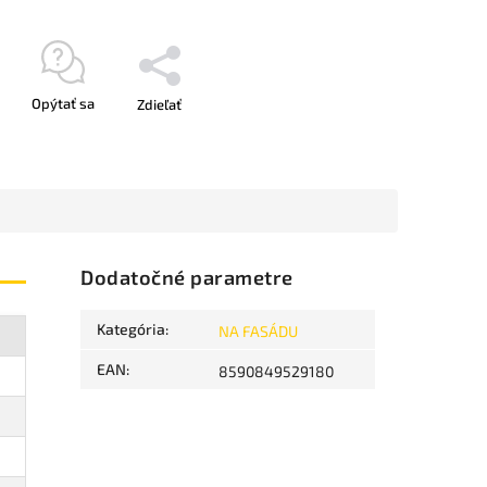
Opýtať sa
Zdieľať
Dodatočné parametre
Kategória
:
NA FASÁDU
EAN
:
8590849529180