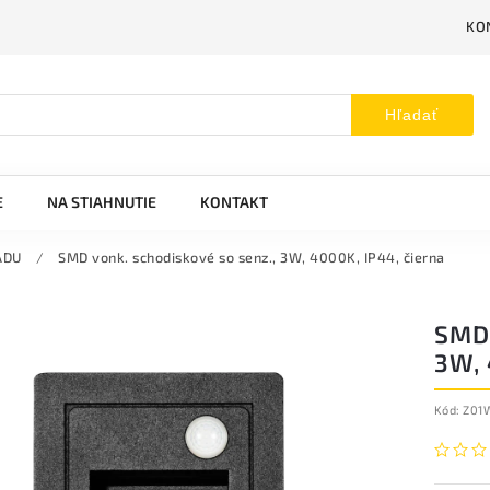
KO
Hľadať
E
NA STIAHNUTIE
KONTAKT
ÁDU
/
SMD vonk. schodiskové so senz., 3W, 4000K, IP44, čierna
SMD
3W, 
Kód:
Z01