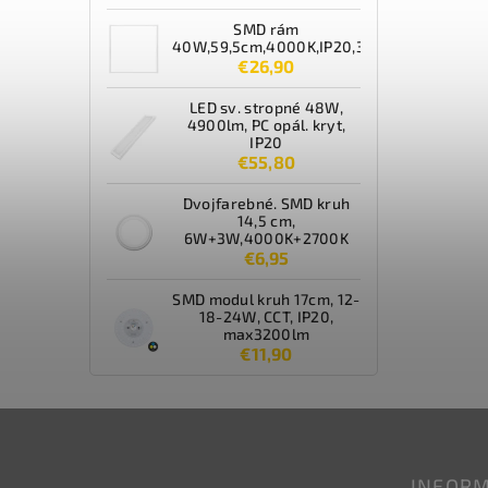
SMD rám
40W,59,5cm,4000K,IP20,3600lm,biely
€26,90
LED sv. stropné 48W,
4900lm, PC opál. kryt,
IP20
€55,80
Dvojfarebné. SMD kruh
14,5 cm,
6W+3W,4000K+2700K
€6,95
SMD modul kruh 17cm, 12-
18-24W, CCT, IP20,
max3200lm
€11,90
INFORM