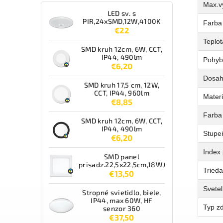
Max.v
LED sv. s
PIR,24xSMD,12W,4100K
Farba 
€22
Teplot
SMD kruh 12cm, 6W, CCT,
IP44, 490lm
Pohyb
€6,20
Dosah 
SMD kruh 17,5 cm, 12W,
CCT, IP44, 960lm
Materi
€8,85
Farba
SMD kruh 12cm, 6W, CCT,
IP44, 490lm
Stupeň
€6,20
Index 
SMD panel
prisadz.22,5x22,5cm,18W,CCT,IP44,1550lm
Tried
€13,50
Svetel
Stropné svietidlo, biele,
IP44, max 60W, HF
Typ zd
senzor 360
€37,50