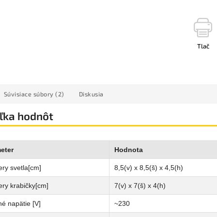
Tlač
Súvisiace súbory (2)
Diskusia
ľka hodnôt
eter
Hodnota
ry svetla[cm]
8,5(v) x 8,5(š) x 4,5(h)
ry krabičky[cm]
7(v) x 7(š) x 4(h)
é napätie [V]
~230