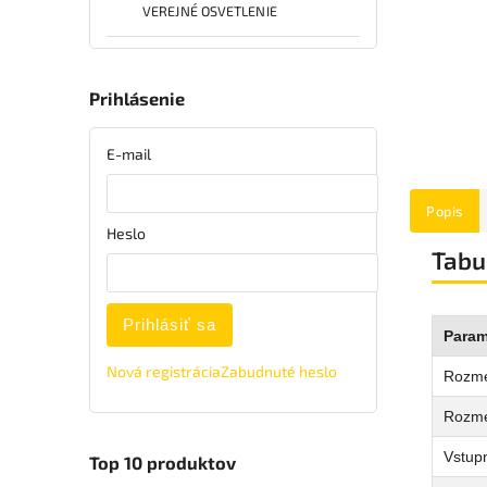
VEREJNÉ OSVETLENIE
Prihlásenie
E-mail
Popis
Heslo
Tabu
Prihlásiť sa
Param
Nová registrácia
Zabudnuté heslo
Rozme
Rozme
Vstupn
Top 10 produktov