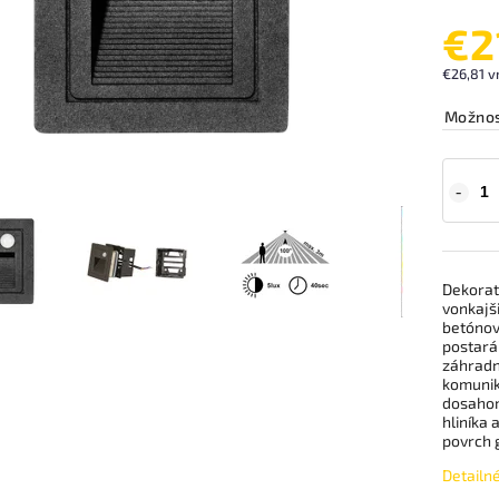
€2
€26,81 v
Možnos
Dekoratí
vonkajši
betónov
postará
záhradn
komunik
dosahom
hliníka
povrch g
Detailn