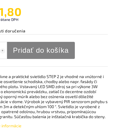
1,80
rátane DPH
ti doručenia
Pridať do košíka
vne a praktické svietidlo STEP 2 je vhodné na vnútorné i
e osvetlenie schodiska, chodby alebo napr. fasády či
ého plotu. Vstavaný LED SMD zdroj sa pri výkone 3W
 o ekonomickú prevádzku, zatiaľ čo decentne ozdobí
ý oporný múrik alebo bez oslnenia osvetlí dôležité
ácie v dome. Výrobok je vybavený PIR senzorom pohybu s
 3m a detekčným uhlom 100 °. Svietidlo je vyrobené z
 a opatrené odolnou, hrubou vrstvou, pripomínajúcou
ranitu. Súčasťou balenia je inštalačná krabička do steny.
é informácie