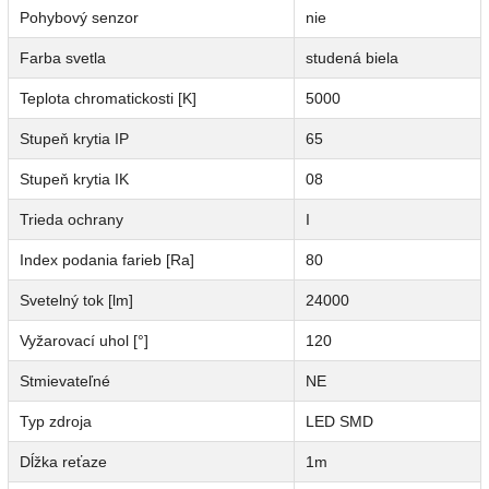
Pohybový senzor
nie
Farba svetla
studená biela
Teplota chromatickosti [K]
5000
Stupeň krytia IP
65
Stupeň krytia IK
08
Trieda ochrany
I
Index podania farieb [Ra]
80
Svetelný tok [lm]
24000
Vyžarovací uhol [°]
120
Stmievateľné
NE
Typ zdroja
LED SMD
Dĺžka reťaze
1m