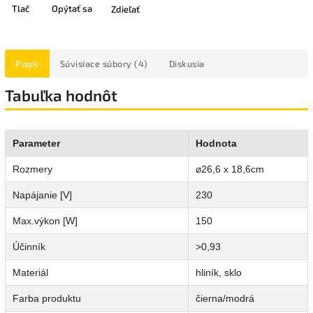
Tlač
Opýtať sa
Zdieľať
Popis
Súvisiace súbory (4)
Diskusia
Tabuľka hodnôt
Parameter
Hodnota
Rozmery
⌀26,6 x 18,6cm
Napájanie [V]
230
Max.výkon [W]
150
Účinník
>0,93
Materiál
hliník, sklo
Farba produktu
čierna/modrá