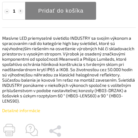
Pridať do košíka
Masívne LED priemyselné svietidlo INDUSTRY sa svojím výkonom a
spracovaním radí do kategórie high bay svietidiel, ktoré sú
najvhodnejším riešením na osvetlenie výrobných hál či skladovacích
priestorov s vysokým stropom. Výrobok je osadený značkovými
komponentmi od spoločnosti Meanwell a Philips Lumileds, ktoré
spoľahlivo ochránia hliníková konštrukcia s tvrdeným sklom pri
nadštandardnom krytí IP65 a IK08. So životnosťou cez 50.000 hodín
sú výhodnejšou náhradou za klasické halogénové reflektory.
Súčasťou balenia je kovová 1m reťaz na montáž zavesením. Svietidlá
INDUSTRY ponúkame v niekoľkých výkonoch spoločne s voliteľným
príslušenstvom v podobe nastaviteľnej konzoly (HB03-DRZAK) a
šošoviek s úzkym rozptylom 60 ° (HB03-LENS60) a 90 ° (HB03-
LENS90).
Detailné informácie