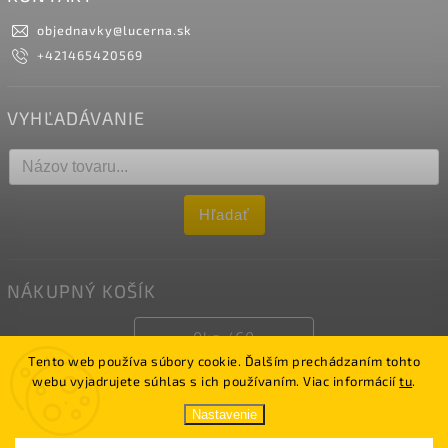
objednavky
@
lucerna.sk
+421465420569
VYHĽADÁVANIE
Hľadať
NÁKUPNÝ KOŠÍK
0
ks /
€0
Tento web používa súbory cookie. Ďalším prechádzaním tohto
webu vyjadrujete súhlas s ich používaním. Viac informácií
tu
.
Copyright 2026
LUCERNA
. Všetky práva vyhradené.
Nastavenie
Vytvořil
Shoptet
| Upravil Jakub Sásik