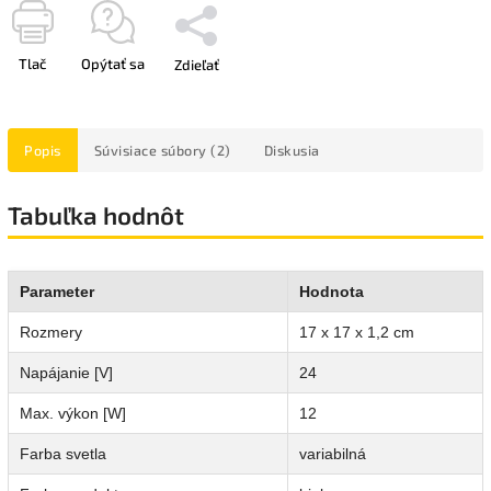
Tlač
Opýtať sa
Zdieľať
Popis
Súvisiace súbory (2)
Diskusia
Tabuľka hodnôt
Parameter
Hodnota
Rozmery
17 x 17 x 1,2 cm
Napájanie [V]
24
Max. výkon [W]
12
Farba svetla
variabilná