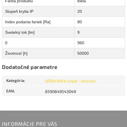
Farba produktu
biela
Stupeň krytia IP
20
Index podania farieb [Ra]
80
Svetelný tok [lm]
9
0
960
Životnosť [h]
50000
Dodatočné parametre
Kategória
:
SÉRIA RAFA (malé - štvorec)
EAN
:
8590849543049
INFORMÁCIE PRE VÁS