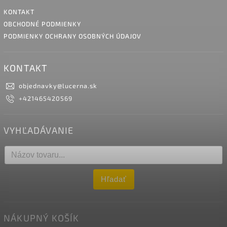
KONTAKT
OBCHODNÉ PODMIENKY
PODMIENKY OCHRANY OSOBNÝCH ÚDAJOV
KONTAKT
objednavky
@
lucerna.sk
+421465420569
VYHĽADÁVANIE
Hľadať
NÁKUPNÝ KOŠÍK