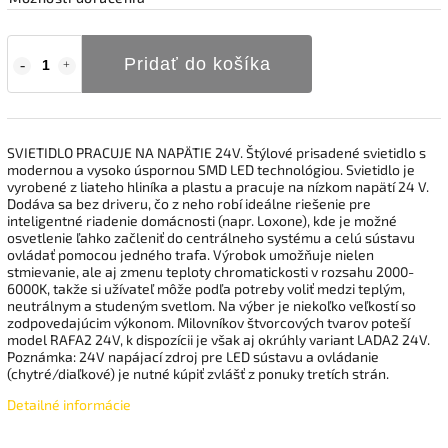
Pridať do košíka
SVIETIDLO PRACUJE NA NAPÄTIE 24V. Štýlové prisadené svietidlo s
modernou a vysoko úspornou SMD LED technológiou. Svietidlo je
vyrobené z liateho hliníka a plastu a pracuje na nízkom napätí 24 V.
Dodáva sa bez driveru, čo z neho robí ideálne riešenie pre
inteligentné riadenie domácnosti (napr. Loxone), kde je možné
osvetlenie ľahko začleniť do centrálneho systému a celú sústavu
ovládať pomocou jedného trafa. Výrobok umožňuje nielen
stmievanie, ale aj zmenu teploty chromatickosti v rozsahu 2000-
6000K, takže si užívateľ môže podľa potreby voliť medzi teplým,
neutrálnym a studeným svetlom. Na výber je niekoľko veľkostí so
zodpovedajúcim výkonom. Milovníkov štvorcových tvarov poteší
model RAFA2 24V, k dispozícii je však aj okrúhly variant LADA2 24V.
Poznámka: 24V napájací zdroj pre LED sústavu a ovládanie
(chytré/diaľkové) je nutné kúpiť zvlášť z ponuky tretích strán.
Detailné informácie