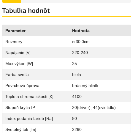
Tabuľka hodnôt
Parameter
Hodnota
Rozmery
⌀ 30,0cm
Napájanie [V]
220-240
Max.výkon [W]
25
Farba svetla
biela
Povrchová úprava
brúsený hliník
Teplota chromatickosti [K]
4100
Stupeň krytia IP
20(driver), 44(svietidlo)
Index podania farieb [Ra]
80
Svetelný tok [lm]
2260