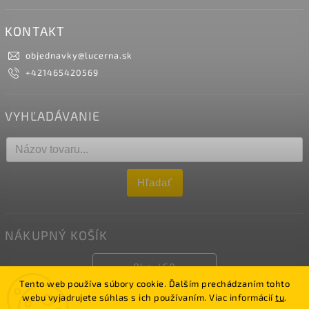
KONTAKT
objednavky
@
lucerna.sk
+421465420569
VYHĽADÁVANIE
Hľadať
NÁKUPNÝ KOŠÍK
0
ks /
€0
Tento web používa súbory cookie. Ďalším prechádzaním tohto
webu vyjadrujete súhlas s ich používaním. Viac informácií
tu
.