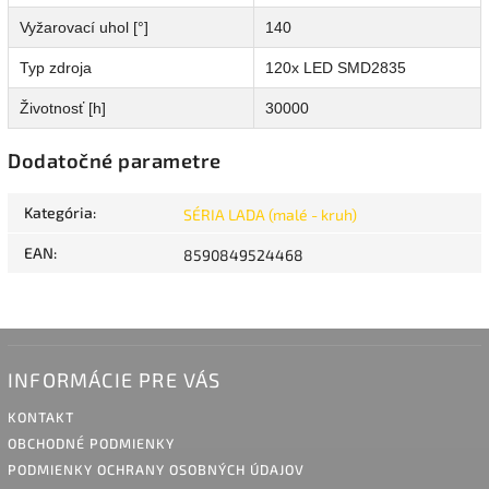
Vyžarovací uhol [°]
140
Typ zdroja
120x LED SMD2835
Životnosť [h]
30000
Dodatočné parametre
Kategória
:
SÉRIA LADA (malé - kruh)
EAN
:
8590849524468
INFORMÁCIE PRE VÁS
KONTAKT
OBCHODNÉ PODMIENKY
PODMIENKY OCHRANY OSOBNÝCH ÚDAJOV