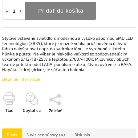
Pridať do košíka
Štýlové vstavané svietidlo s modernou a vysoko úspornou SMD LED
technológiou (2835), ktoré je možné vďaka pružinovému úchytu
ľahko nainštalovať napr. do sadrokartónu, je vyrobené z liateho
hliníka a plastu. Na výber je niekoľko veľkostí so zodpovedajúcim
výkonom 6/12/18/25W a teplotou 2700/4100K. Milovníkov oblých
tvarov poteší model LADA, ponúkame ale aj štvorcovú verziu RAFA.
Napájací zdroj (driver) je súčasťou balenia.
Detailné informácie
Tlač
Opýtať sa
Zdieľať
Popis
Súvisiace súbory (4)
Diskusia