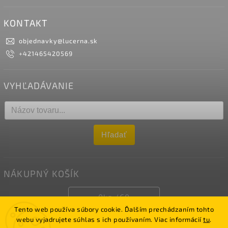
KONTAKT
objednavky
@
lucerna.sk
+421465420569
VYHĽADÁVANIE
Hľadať
NÁKUPNÝ KOŠÍK
0
ks /
€0
Tento web používa súbory cookie. Ďalším prechádzaním tohto
webu vyjadrujete súhlas s ich používaním. Viac informácií
tu
.