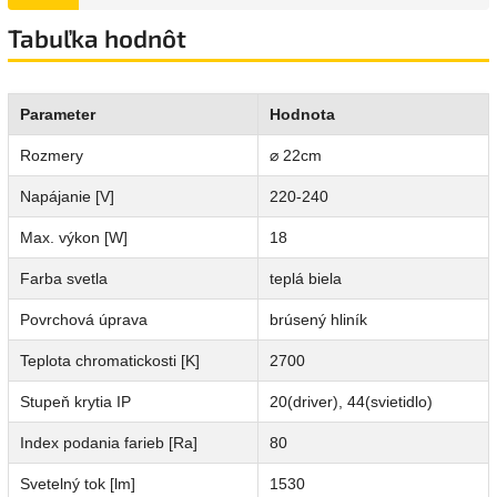
Tabuľka hodnôt
Parameter
Hodnota
Rozmery
⌀ 22cm
Napájanie [V]
220-240
Max. výkon [W]
18
Farba svetla
teplá biela
Povrchová úprava
brúsený hliník
Teplota chromatickosti [K]
2700
Stupeň krytia IP
20(driver), 44(svietidlo)
Index podania farieb [Ra]
80
Svetelný tok [lm]
1530