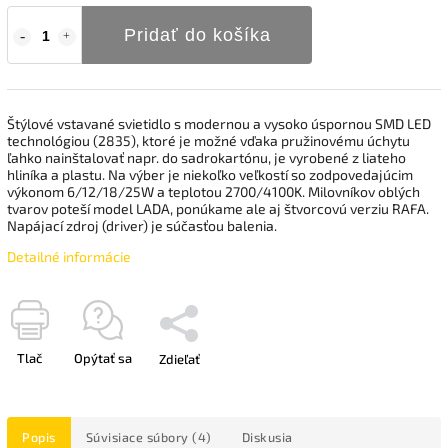
Pridať do košíka
Štýlové vstavané svietidlo s modernou a vysoko úspornou SMD LED
technológiou (2835), ktoré je možné vďaka pružinovému úchytu
ľahko nainštalovať napr. do sadrokartónu, je vyrobené z liateho
hliníka a plastu. Na výber je niekoľko veľkostí so zodpovedajúcim
výkonom 6/12/18/25W a teplotou 2700/4100K. Milovníkov oblých
tvarov poteší model LADA, ponúkame ale aj štvorcovú verziu RAFA.
Napájací zdroj (driver) je súčasťou balenia.
Detailné informácie
Tlač
Opýtať sa
Zdieľať
Popis
Súvisiace súbory (4)
Diskusia