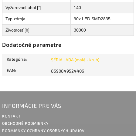
Vyžarovací uhol [°]
140
Typ zdroja
90x LED SMD2835
Životnosť [h]
30000
Dodatočné parametre
Kategória
:
SÉRIA LADA (malé - kruh)
EAN
:
8590849524406
INFORMÁCIE PRE VÁS
KONTAKT
OBCHODNÉ PODMIENKY
PODMIENKY OCHRANY OSOBNÝCH ÚDAJOV