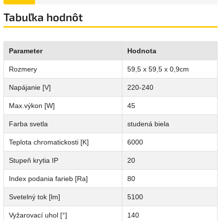
Tabuľka hodnôt
Parameter
Hodnota
Rozmery
59,5 x 59,5 x 0,9cm
Napájanie [V]
220-240
Max.výkon [W]
45
Farba svetla
studená biela
Teplota chromatickosti [K]
6000
Stupeň krytia IP
20
Index podania farieb [Ra]
80
Svetelný tok [lm]
5100
Vyžarovací uhol [°]
140