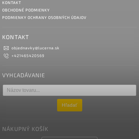
KONTAKT
OBCHODNÉ PODMIENKY
PODMIENKY OCHRANY OSOBNÝCH ÚDAJOV
KONTAKT
objednavky
@
lucerna.sk
+421465420569
VYHĽADÁVANIE
Hľadať
NÁKUPNÝ KOŠÍK