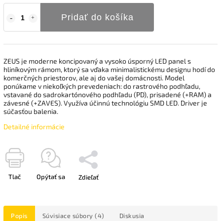
Pridať do košíka
ZEUS je moderne koncipovaný a vysoko úsporný LED panel s
hliníkovým rámom, ktorý sa vďaka minimalistickému designu hodí do
komerčných priestorov, ale aj do vašej domácnosti. Model
ponúkame v niekoľkých prevedeniach: do rastrového podhľadu,
vstavané do sadrokartónového podhľadu (PD), prisadené (+RAM) a
závesné (+ZAVES). Využíva účinnú technológiu SMD LED. Driver je
súčasťou balenia.
Detailné informácie
Tlač
Opýtať sa
Zdieľať
Popis
Súvisiace súbory (4)
Diskusia