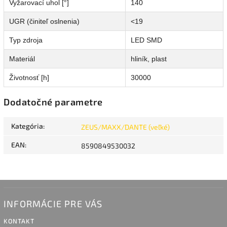
Vyžarovací uhol [°]
140
UGR (činiteľ oslnenia)
<19
Typ zdroja
LED SMD
Materiál
hliník, plast
Životnosť [h]
30000
Dodatočné parametre
Kategória
:
ZEUS/MAXX/DANTE (veľké)
EAN
:
8590849530032
INFORMÁCIE PRE VÁS
KONTAKT