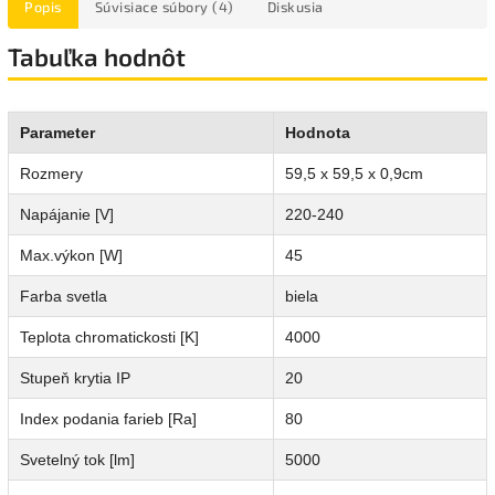
Popis
Súvisiace súbory (4)
Diskusia
Tabuľka hodnôt
Parameter
Hodnota
Rozmery
59,5 x 59,5 x 0,9cm
Napájanie [V]
220-240
Max.výkon [W]
45
Farba svetla
biela
Teplota chromatickosti [K]
4000
Stupeň krytia IP
20
Index podania farieb [Ra]
80
Svetelný tok [lm]
5000