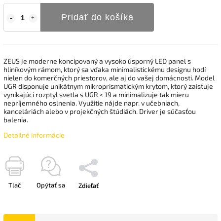
Pridať do košíka
ZEUS je moderne koncipovaný a vysoko úsporný LED panel s
hliníkovým rámom, ktorý sa vďaka minimalistickému designu hodí
nielen do komerčných priestorov, ale aj do vašej domácnosti. Model
UGR disponuje unikátnym mikroprismatickým krytom, ktorý zaisťuje
vynikajúci rozptyl svetla s UGR < 19 a minimalizuje tak mieru
nepríjemného oslnenia. Využitie nájde napr. v učebniach,
kanceláriách alebo v projekčných štúdiách. Driver je súčasťou
balenia.
Detailné informácie
Tlač
Opýtať sa
Zdieľať