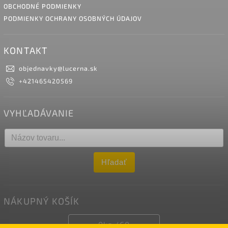
OBCHODNÉ PODMIENKY
PODMIENKY OCHRANY OSOBNÝCH ÚDAJOV
KONTAKT
objednavky
@
lucerna.sk
+421465420569
VYHĽADÁVANIE
Hľadať
NÁKUPNÝ KOŠÍK
0
ks /
€0