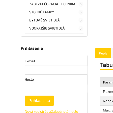
ZABEZPEČOVACIA TECHNIKA
STOLNÉ LAMPY
BYTOVÉ SVIETIDLÁ
VONKAJŠIE SVIETIDLÁ
Prihlásenie
Popis
E-mail
Tabu
Heslo
Param
Rozm
Prihlásiť sa
Napája
Max. 
Nová registrácia
Zabudnuté heslo