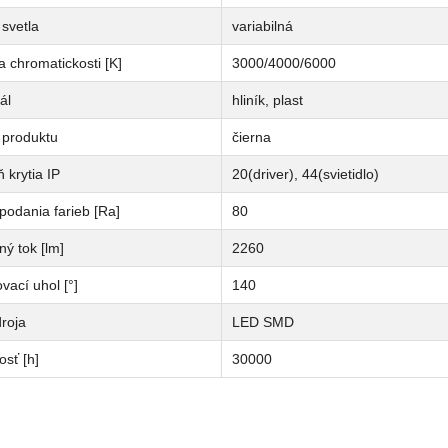
svetla
variabilná
a chromatickosti [K]
3000/4000/6000
ál
hliník, plast
 produktu
čierna
 krytia IP
20(driver), 44(svietidlo)
podania farieb [Ra]
80
ný tok [lm]
2260
vací uhol [°]
140
roja
LED SMD
osť [h]
30000