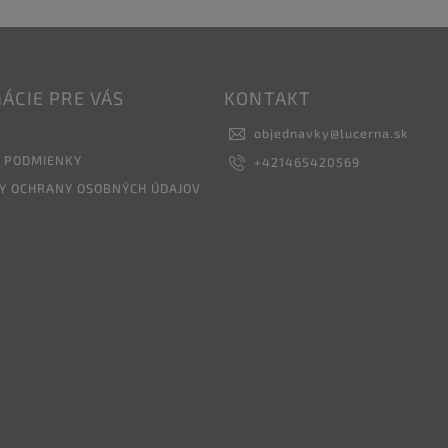
ÁCIE PRE VÁS
KONTAKT
objednavky
@
lucerna.sk
 PODMIENKY
+421465420569
Y OCHRANY OSOBNÝCH ÚDAJOV