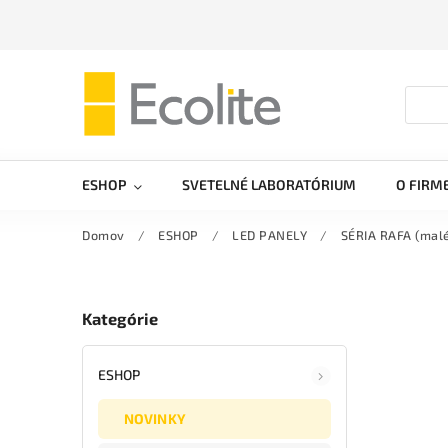
ESHOP
SVETELNÉ LABORATÓRIUM
O FIRM
Domov
/
ESHOP
/
LED PANELY
/
SÉRIA RAFA (malé
Kategórie
ESHOP
NOVINKY