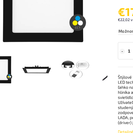
€1
€22,02 v
Možnos
Štýlové
LED tec
ľahko na
hliníka 
svietid
Užívate
studeným
zodpove
LADA, p
(driver)
Detailn