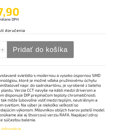
7,90
rátane DPH
ti doručenia
Pridať do košíka
 vstavané svietidlo s modernou a vysoko úspornou SMD
hnológiou, ktoré je možné vďaka pružinovému úchytu
inštalovať napr. do sadrokartónu, je vyrobené z liateho
a plastu. Verzia CCT navyše na kábli medzi driverom a
lom disponuje DIP prepínačom teploty chromatičnosti.
ľ tak môže ľubovoľne voliť medzi teplým, neutrálnym a
 svetlom. Na výber je niekoľko veľkostí so
dajúcim výkonom. Milovníkov oblých tvarov poteší model
onúkame ale aj štvorcovú verziu RAFA. Napájací zdroj
 je súčasťou balenia.
é informácie