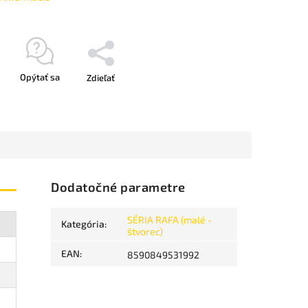
Opýtať sa
Zdieľať
Dodatočné parametre
SÉRIA RAFA (malé -
Kategória
:
štvorec)
EAN
:
8590849531992