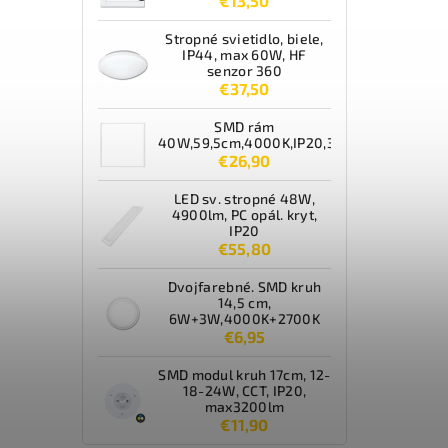
€13,50
Stropné svietidlo, biele,
IP44, max 60W, HF
senzor 360
€37,50
SMD rám
40W,59,5cm,4000K,IP20,3600lm,biely
€26,90
LED sv. stropné 48W,
4900lm, PC opál. kryt,
IP20
€55,80
Dvojfarebné. SMD kruh
14,5 cm,
6W+3W,4000K+2700K
€6,95
SMD modul kruh 17cm, 12-
18-24W, CCT, IP20,
max3200lm
€11,90