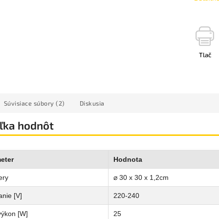
Tlač
Súvisiace súbory (2)
Diskusia
ľka hodnôt
eter
Hodnota
ery
⌀ 30 x 30 x 1,2cm
nie [V]
220-240
výkon [W]
25