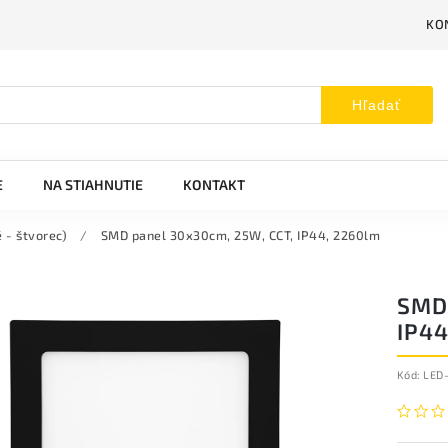
KO
Hľadať
E
NA STIAHNUTIE
KONTAKT
 - štvorec)
/
SMD panel 30x30cm, 25W, CCT, IP44, 2260lm
SMD
IP4
Kód:
LED