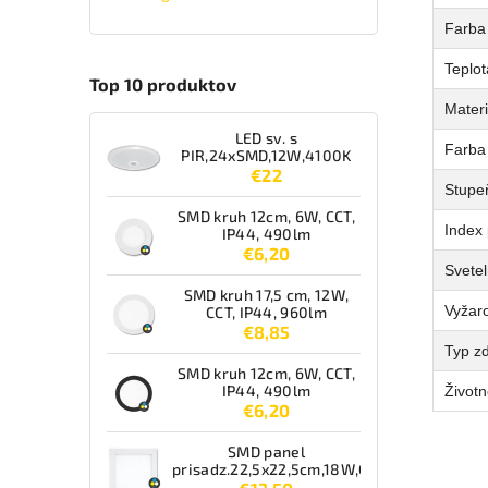
Farba 
Teplot
Top 10 produktov
Materi
LED sv. s
Farba
PIR,24xSMD,12W,4100K
€22
Stupeň
SMD kruh 12cm, 6W, CCT,
Index 
IP44, 490lm
€6,20
Svetel
SMD kruh 17,5 cm, 12W,
Vyžaro
CCT, IP44, 960lm
€8,85
Typ zd
SMD kruh 12cm, 6W, CCT,
IP44, 490lm
Životn
€6,20
SMD panel
prisadz.22,5x22,5cm,18W,CCT,IP44,1550lm