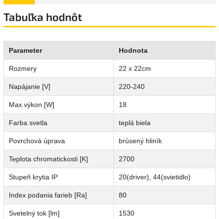
Tabuľka hodnôt
Parameter
Hodnota
Rozmery
22 x 22cm
Napájanie [V]
220-240
Max.výkon [W]
18
Farba svetla
teplá biela
Povrchová úprava
brúsený hliník
Teplota chromatickosti [K]
2700
Stupeň krytia IP
20(driver), 44(svietidlo)
Index podania farieb [Ra]
80
Svetelný tok [lm]
1530