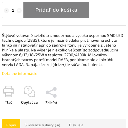
Pridať do košíka
Štýlové vstavané svietidlo s modernou a vysoko úspornou SMD LED
technológiou (2835), ktoré je možné vďaka pružinovému úchytu
ľahko nainštalovať napr. do sadrokartónu, je vyrobené z liateho
hliníka a plastu. Na výber je niekoľko veľkostí so zodpovedajúcim
výkonom 6/12/18/25W a teplotou 2700/4100K. Milovníkov
hranatých tvarov poteší model RAFA, ponúkame ale aj okrúhlu
verziu LADA. Napájací zdroj (driver) je súčasťou balenia.
Detailné informácie
Tlač
Opýtať sa
Zdieľať
Popis
Súvisiace súbory (4)
Diskusia