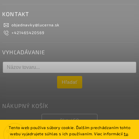
KONTAKT
objednavky
@
lucerna.sk
+421465420569
VYHĽADÁVANIE
Hľadať
NÁKUPNÝ KOŠÍK
0
ks /
€0
Tento web používa súbory cookie. Ďalším prechádzaním tohto
webu vyjadrujete súhlas s ich používaním. Viac informácií
tu
.