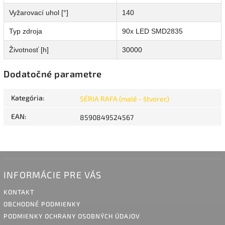
Vyžarovací uhol [°]
140
Typ zdroja
90x LED SMD2835
Životnosť [h]
30000
Dodatočné parametre
Kategória
:
SÉRIA RAFA (malé - štvorec)
EAN
:
8590849524567
INFORMÁCIE PRE VÁS
KONTAKT
OBCHODNÉ PODMIENKY
PODMIENKY OCHRANY OSOBNÝCH ÚDAJOV