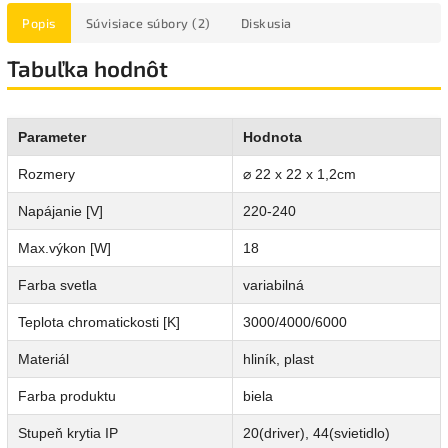
Popis
Súvisiace súbory (2)
Diskusia
Tabuľka hodnôt
Parameter
Hodnota
Rozmery
⌀ 22 x 22 x 1,2cm
Napájanie [V]
220-240
Max.výkon [W]
18
Farba svetla
variabilná
Teplota chromatickosti [K]
3000/4000/6000
Materiál
hliník, plast
Farba produktu
biela
Stupeň krytia IP
20(driver), 44(svietidlo)