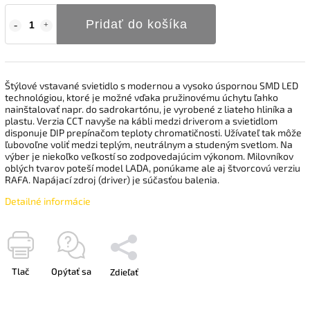
Pridať do košíka
Štýlové vstavané svietidlo s modernou a vysoko úspornou SMD LED
technológiou, ktoré je možné vďaka pružinovému úchytu ľahko
nainštalovať napr. do sadrokartónu, je vyrobené z liateho hliníka a
plastu. Verzia CCT navyše na kábli medzi driverom a svietidlom
disponuje DIP prepínačom teploty chromatičnosti. Užívateľ tak môže
ľubovoľne voliť medzi teplým, neutrálnym a studeným svetlom. Na
výber je niekoľko veľkostí so zodpovedajúcim výkonom. Milovníkov
oblých tvarov poteší model LADA, ponúkame ale aj štvorcovú verziu
RAFA. Napájací zdroj (driver) je súčasťou balenia.
Detailné informácie
Tlač
Opýtať sa
Zdieľať