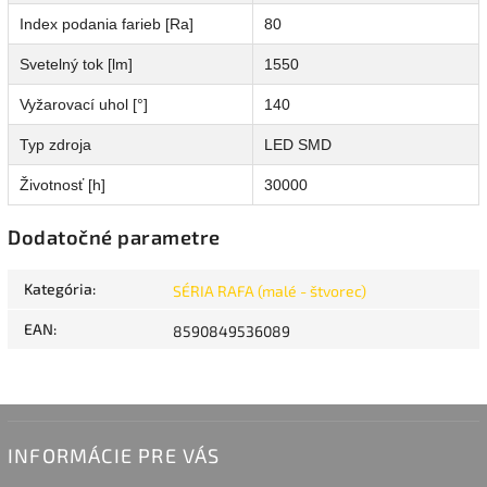
Index podania farieb [Ra]
80
Svetelný tok [lm]
1550
Vyžarovací uhol [°]
140
Typ zdroja
LED SMD
Životnosť [h]
30000
Dodatočné parametre
Kategória
:
SÉRIA RAFA (malé - štvorec)
EAN
:
8590849536089
INFORMÁCIE PRE VÁS