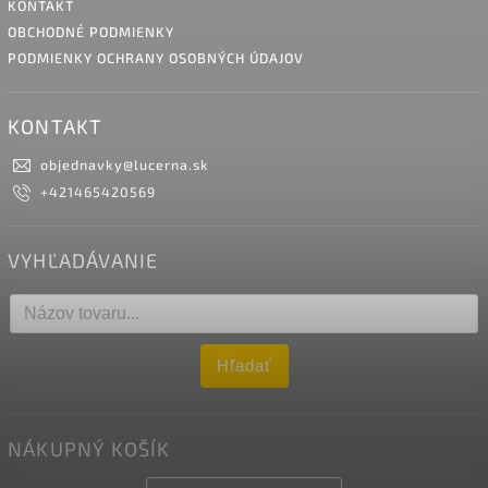
KONTAKT
OBCHODNÉ PODMIENKY
PODMIENKY OCHRANY OSOBNÝCH ÚDAJOV
KONTAKT
objednavky
@
lucerna.sk
+421465420569
VYHĽADÁVANIE
Hľadať
NÁKUPNÝ KOŠÍK