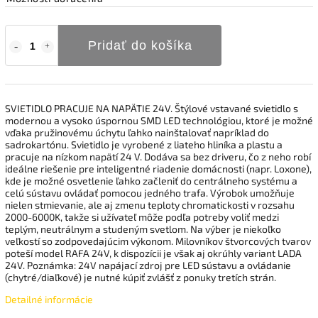
Pridať do košíka
SVIETIDLO PRACUJE NA NAPÄTIE 24V. Štýlové vstavané svietidlo s
modernou a vysoko úspornou SMD LED technológiou, ktoré je možné
vďaka pružinovému úchytu ľahko nainštalovať napríklad do
sadrokartónu. Svietidlo je vyrobené z liateho hliníka a plastu a
pracuje na nízkom napätí 24 V. Dodáva sa bez driveru, čo z neho robí
ideálne riešenie pre inteligentné riadenie domácnosti (napr. Loxone),
kde je možné osvetlenie ľahko začleniť do centrálneho systému a
celú sústavu ovládať pomocou jedného trafa. Výrobok umožňuje
nielen stmievanie, ale aj zmenu teploty chromatickosti v rozsahu
2000-6000K, takže si užívateľ môže podľa potreby voliť medzi
teplým, neutrálnym a studeným svetlom. Na výber je niekoľko
veľkostí so zodpovedajúcim výkonom. Milovníkov štvorcových tvarov
poteší model RAFA 24V, k dispozícii je však aj okrúhly variant LADA
24V. Poznámka: 24V napájací zdroj pre LED sústavu a ovládanie
(chytré/diaľkové) je nutné kúpiť zvlášť z ponuky tretích strán.
Detailné informácie