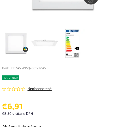
Kód:
LED24V-WSQ-CCT/12W/BI
NOVINKA
Neohodnotené
€6,91
€8,50 vrátane DPH
Možnosti doručenia