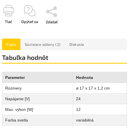
Tlač
Opýtať sa
Zdieľať
Popis
Súvisiace súbory (2)
Diskusia
Tabuľka hodnôt
Parameter
Hodnota
Rozmery
⌀ 17 x 17 x 1,2 cm
Napájanie [V]
24
Max. výkon [W]
12
Farba svetla
variabilná