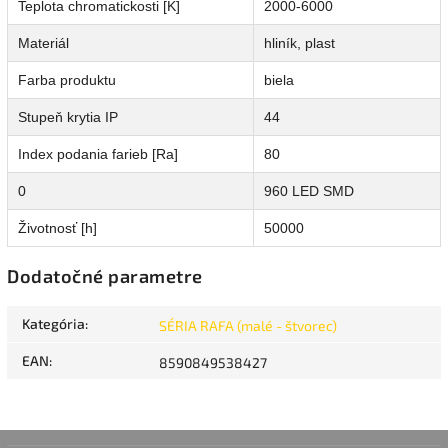
Teplota chromatickosti [K]
2000-6000
Materiál
hliník, plast
Farba produktu
biela
Stupeň krytia IP
44
Index podania farieb [Ra]
80
0
960 LED SMD
Životnosť [h]
50000
Dodatočné parametre
Kategória
:
SÉRIA RAFA (malé - štvorec)
EAN
:
8590849538427