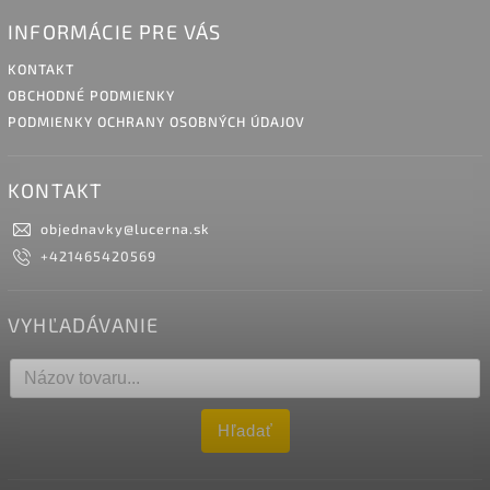
INFORMÁCIE PRE VÁS
KONTAKT
OBCHODNÉ PODMIENKY
PODMIENKY OCHRANY OSOBNÝCH ÚDAJOV
KONTAKT
objednavky
@
lucerna.sk
+421465420569
VYHĽADÁVANIE
Hľadať