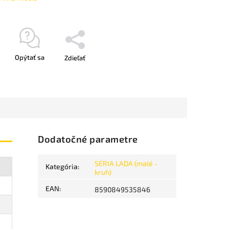
Opýtať sa
Zdieľať
Dodatočné parametre
SÉRIA LADA (malé -
Kategória
:
kruh)
EAN
:
8590849535846