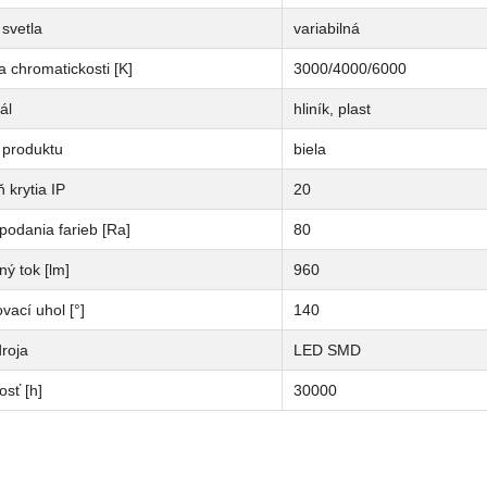
svetla
variabilná
a chromatickosti [K]
3000/4000/6000
ál
hliník, plast
 produktu
biela
 krytia IP
20
podania farieb [Ra]
80
ný tok [lm]
960
vací uhol [°]
140
roja
LED SMD
osť [h]
30000