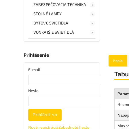
ZABEZPEČOVACIA TECHNIKA
STOLNÉ LAMPY
BYTOVÉ SVIETIDLÁ
VONKAJŠIE SVIETIDLÁ
Prihlásenie
Popis
E-mail
Tabu
Heslo
Param
Rozm
Prihlásiť sa
Napája
Max.v
Nová registrácia
Zabudnuté heslo