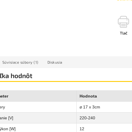
Tlač
Súvisiace súbory (1)
Diskusia
ľka hodnôt
eter
Hodnota
ery
⌀ 17 x 3cm
nie [V]
220-240
ýkon [W]
12