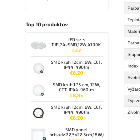
Farba 
Teplot
Top 10 produktov
Materi
LED sv. s
Farba
PIR,24xSMD,12W,4100K
€22
Stupeň
SMD kruh 12cm, 6W, CCT,
Index 
IP44, 490lm
€6,20
Svetel
SMD kruh 17,5 cm, 12W,
Vyžaro
CCT, IP44, 960lm
€8,85
Typ zd
SMD kruh 12cm, 6W, CCT,
IP44, 490lm
Životn
€6,20
SMD panel
prisadz.22,5x22,5cm,18W,CCT,IP44,1550lm