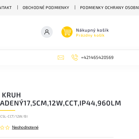
NTAKT
OBCHODNÉ PODMIENKY
PODMIENKY OCHRANY OSOBN
Nákupný košík
Prázdny košík
+421465420569
 KRUH
SADENÝ17,5CM,12W,CCT,IP44,960LM
-CSL-CCT/12W/BI
Neohodnotené