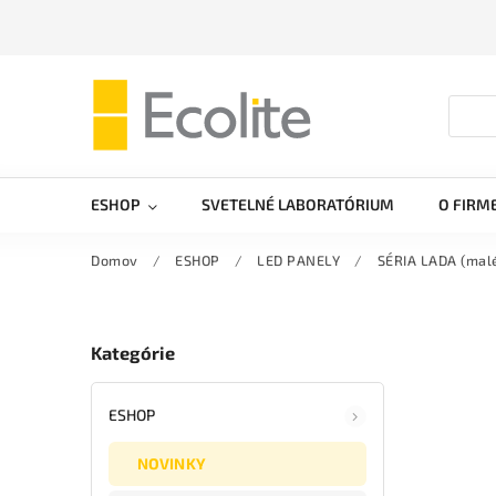
ESHOP
SVETELNÉ LABORATÓRIUM
O FIRM
Domov
/
ESHOP
/
LED PANELY
/
SÉRIA LADA (malé
Kategórie
ESHOP
NOVINKY