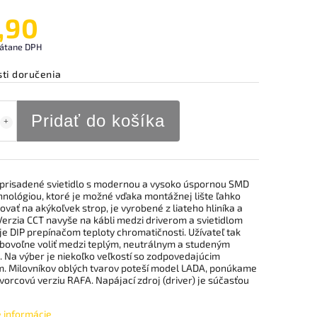
,90
rátane DPH
ti doručenia
Pridať do košíka
 prisadené svietidlo s modernou a vysoko úspornou SMD
hnológiou, ktoré je možné vďaka montážnej lište ľahko
ovať na akýkoľvek strop, je vyrobené z liateho hliníka a
Verzia CCT navyše na kábli medzi driverom a svietidlom
e DIP prepínačom teploty chromatičnosti. Užívateľ tak
bovoľne voliť medzi teplým, neutrálnym a studeným
. Na výber je niekoľko veľkostí so zodpovedajúcim
. Milovníkov oblých tvarov poteší model LADA, ponúkame
tvorcovú verziu RAFA. Napájací zdroj (driver) je súčasťou
é informácie