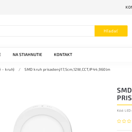
KO
Hľadať
E
NA STIAHNUTIE
KONTAKT
 - kruh)
/
SMD kruh prisadený17,5cm,12W,CCT,IP44,960lm
SMD
PRI
Kód:
LED