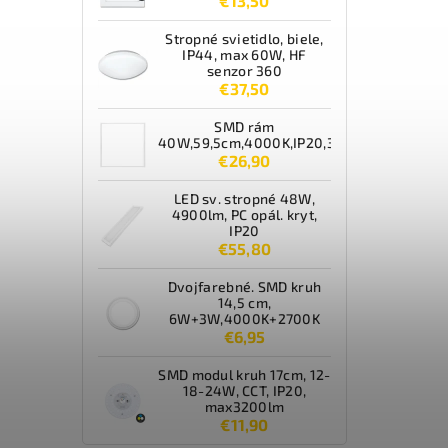
€13,50
Stropné svietidlo, biele,
IP44, max 60W, HF
senzor 360
€37,50
SMD rám
40W,59,5cm,4000K,IP20,3600lm,biely
€26,90
LED sv. stropné 48W,
4900lm, PC opál. kryt,
IP20
€55,80
Dvojfarebné. SMD kruh
14,5 cm,
6W+3W,4000K+2700K
€6,95
SMD modul kruh 17cm, 12-
18-24W, CCT, IP20,
max3200lm
€11,90