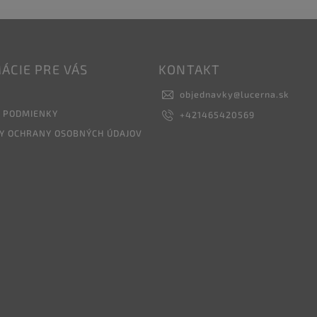
ÁCIE PRE VÁS
KONTAKT
objednavky
@
lucerna.sk
 PODMIENKY
+421465420569
Y OCHRANY OSOBNÝCH ÚDAJOV