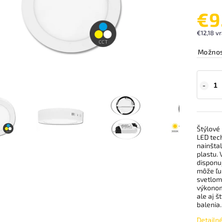
€9
€12,18 v
Možnos
Štýlové
LED tec
nainštal
plastu. 
disponuj
môže ľu
svetlom
výkonom
ale aj š
balenia.
Detailn