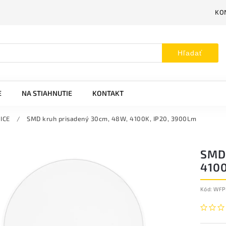
KO
Hľadať
E
NA STIAHNUTIE
KONTAKT
ICE
/
SMD kruh prisadený 30cm, 48W, 4100K, IP20, 3900Lm
SMD
4100
Kód:
WFP