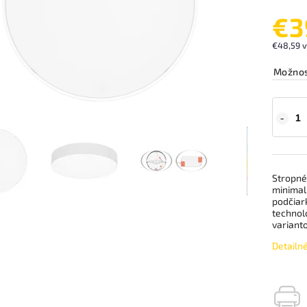
€3
€48,59 
Možnos
Stropné
minimali
podčiar
technoló
variant
Detailn