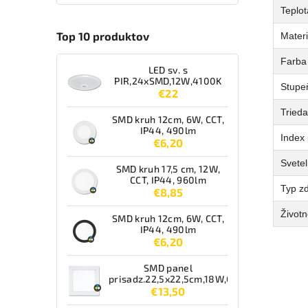
Teplot
Top 10 produktov
Materi
Farba
LED sv. s
PIR,24xSMD,12W,4100K
Stupeň
€22
Tried
SMD kruh 12cm, 6W, CCT,
IP44, 490lm
Index 
€6,20
Svetel
SMD kruh 17,5 cm, 12W,
CCT, IP44, 960lm
Typ zd
€8,85
Životn
SMD kruh 12cm, 6W, CCT,
IP44, 490lm
€6,20
SMD panel
prisadz.22,5x22,5cm,18W,CCT,IP44,1550lm
€13,50