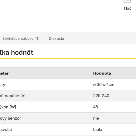
Tlač
Súvisiace súbory (1)
Diskusia
ľka hodnôt
eter
Hodnota
ery
⌀ 30 x 4cm
é napätie [V]
220-240
ýkon [W]
48
ový senzor
nie
svetla
biela