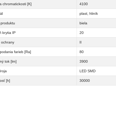
a chromatickosti [K]
4100
ál
plast, hliník
 produktu
biela
 krytia IP
20
a ochrany
II
podania farieb [Ra]
80
ný tok [lm]
3900
roja
LED SMD
osť [h]
30000