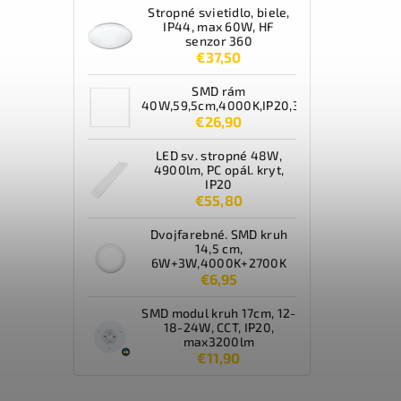
Stropné svietidlo, biele,
IP44, max 60W, HF
senzor 360
€37,50
SMD rám
40W,59,5cm,4000K,IP20,3600lm,biely
€26,90
LED sv. stropné 48W,
4900lm, PC opál. kryt,
IP20
€55,80
Dvojfarebné. SMD kruh
14,5 cm,
6W+3W,4000K+2700K
€6,95
SMD modul kruh 17cm, 12-
18-24W, CCT, IP20,
max3200lm
€11,90