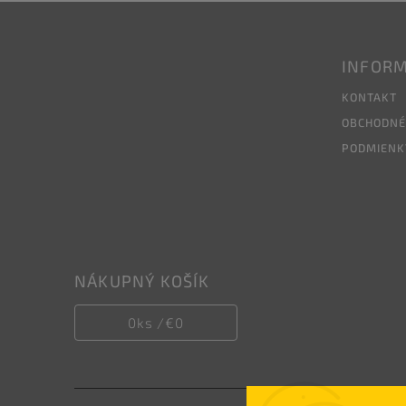
INFORM
KONTAKT
OBCHODNÉ
PODMIENK
NÁKUPNÝ KOŠÍK
0
ks /
€0