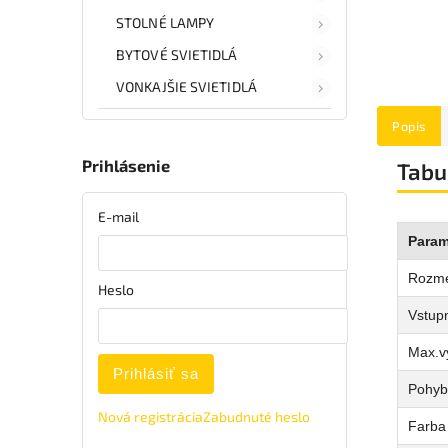
STOLNÉ LAMPY
BYTOVÉ SVIETIDLÁ
VONKAJŠIE SVIETIDLÁ
Popis
Prihlásenie
Tabu
E-mail
Param
Rozm
Heslo
Vstupn
Max.v
Prihlásiť sa
Pohyb
Nová registrácia
Zabudnuté heslo
Farba 