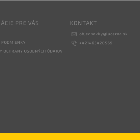
ÁCIE PRE VÁS
KONTAKT
objednavky
@
lucerna.sk
 PODMIENKY
+421465420569
Y OCHRANY OSOBNÝCH ÚDAJOV