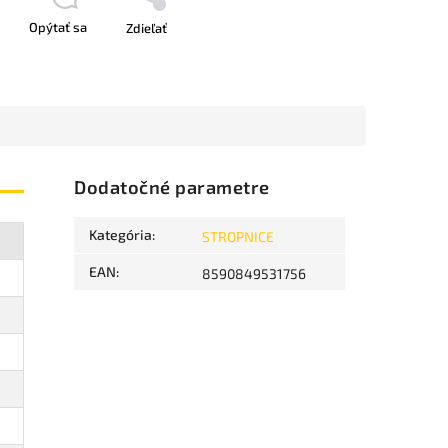
Opýtať sa
Zdieľať
Dodatočné parametre
Kategória
:
STROPNICE
EAN
:
8590849531756