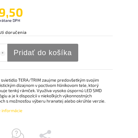
9,50
vrátane DPH
ti doručenia
Pridať do košíka
 svietidlo TERA/TRIM zaujme predovšetkým svojim
stickým dizajnom v poctivom hliníkovom tele, ktorý
kuje tenký rámček. Využíva vysoko úspornú LED SMD
giu a je k dispozícii v niekoľkých výkonnostných
och s možnosťou výberu hranatej alebo okrúhle verzie.
é informácie