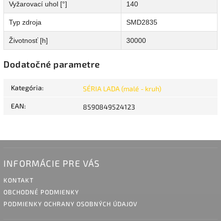
Vyžarovací uhol [°]
140
Typ zdroja
SMD2835
Životnosť [h]
30000
Dodatočné parametre
Kategória
:
SÉRIA LADA (malé - kruh)
EAN
:
8590849524123
INFORMÁCIE PRE VÁS
KONTAKT
OBCHODNÉ PODMIENKY
PODMIENKY OCHRANY OSOBNÝCH ÚDAJOV