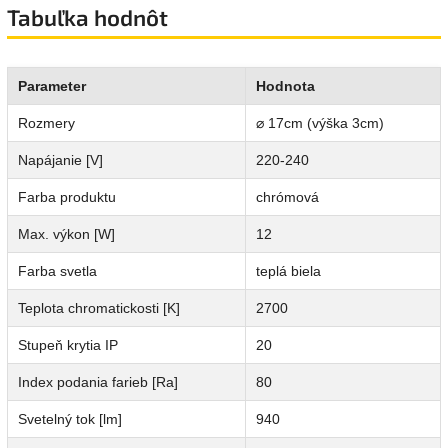
Tabuľka hodnôt
Parameter
Hodnota
Rozmery
⌀ 17cm (výška 3cm)
Napájanie [V]
220-240
Farba produktu
chrómová
Max. výkon [W]
12
Farba svetla
teplá biela
Teplota chromatickosti [K]
2700
Stupeň krytia IP
20
Index podania farieb [Ra]
80
Svetelný tok [lm]
940