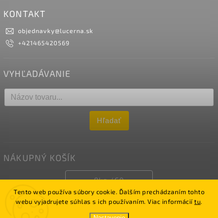
KONTAKT
objednavky
@
lucerna.sk
+421465420569
VYHĽADÁVANIE
Hľadať
NÁKUPNÝ KOŠÍK
0
ks /
€0
Tento web používa súbory cookie. Ďalším prechádzaním tohto
webu vyjadrujete súhlas s ich používaním. Viac informácií
tu
.
Copyright 2026
LUCERNA
. Všetky práva vyhradené.
Nastavenie