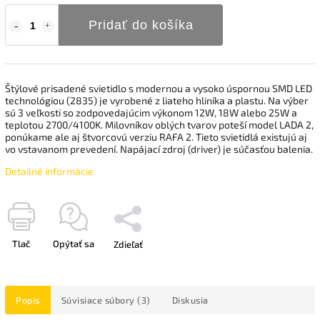
Pridať do košíka
Štýlové prisadené svietidlo s modernou a vysoko úspornou SMD LED
technológiou (2835) je vyrobené z liateho hliníka a plastu. Na výber
sú 3 veľkosti so zodpovedajúcim výkonom 12W, 18W alebo 25W a
teplotou 2700/4100K. Milovníkov oblých tvarov poteší model LADA 2,
ponúkame ale aj štvorcovú verziu RAFA 2. Tieto svietidlá existujú aj
vo vstavanom prevedení. Napájací zdroj (driver) je súčasťou balenia.
Detailné informácie
Tlač
Opýtať sa
Zdieľať
Popis
Súvisiace súbory (3)
Diskusia