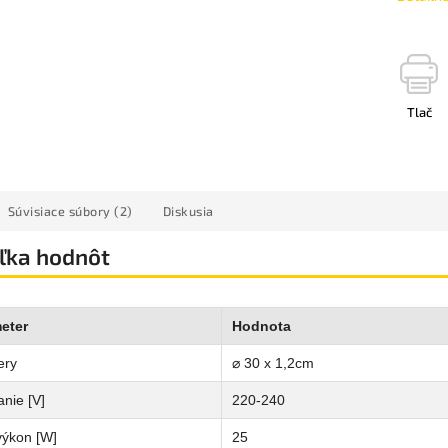
Tlač
Súvisiace súbory (2)
Diskusia
ľka hodnôt
eter
Hodnota
ery
⌀ 30 x 1,2cm
nie [V]
220-240
výkon [W]
25