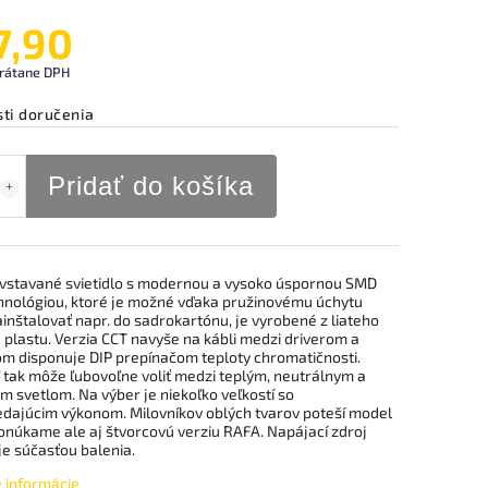
7,90
rátane DPH
ti doručenia
Pridať do košíka
 vstavané svietidlo s modernou a vysoko úspornou SMD
hnológiou, ktoré je možné vďaka pružinovému úchytu
inštalovať napr. do sadrokartónu, je vyrobené z liateho
a plastu. Verzia CCT navyše na kábli medzi driverom a
lom disponuje DIP prepínačom teploty chromatičnosti.
ľ tak môže ľubovoľne voliť medzi teplým, neutrálnym a
 svetlom. Na výber je niekoľko veľkostí so
dajúcim výkonom. Milovníkov oblých tvarov poteší model
onúkame ale aj štvorcovú verziu RAFA. Napájací zdroj
 je súčasťou balenia.
é informácie