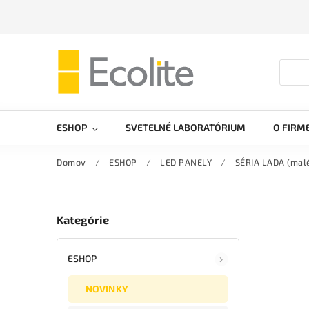
ESHOP
SVETELNÉ LABORATÓRIUM
O FIRM
Domov
/
ESHOP
/
LED PANELY
/
SÉRIA LADA (malé
Kategórie
ESHOP
NOVINKY