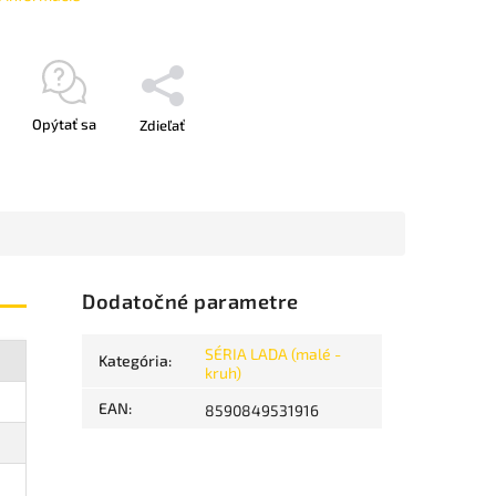
Opýtať sa
Zdieľať
Dodatočné parametre
SÉRIA LADA (malé -
Kategória
:
kruh)
EAN
:
8590849531916