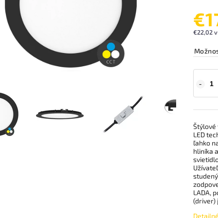
€1
€22,02 v
Možnos
Štýlové
LED tec
ľahko na
hliníka 
svietid
Užívate
studeným
zodpove
LADA, p
(driver)
Detailn