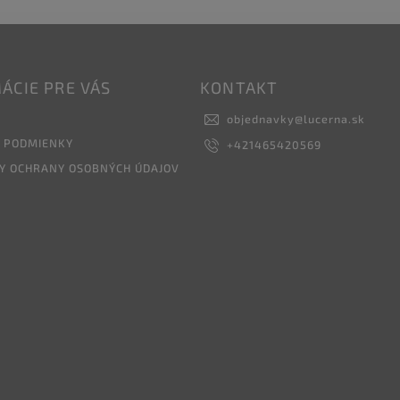
ÁCIE PRE VÁS
KONTAKT
objednavky
@
lucerna.sk
 PODMIENKY
+421465420569
Y OCHRANY OSOBNÝCH ÚDAJOV