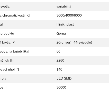
svetla
variabilná
a chromatickosti [K]
3000/4000/6000
ál
hliník, plast
 produktu
čierna
 krytia IP
20(driver), 44(svietidlo)
podania farieb [Ra]
80
ný tok [lm]
2260
vací uhol [°]
140
roja
LED SMD
osť [h]
30000