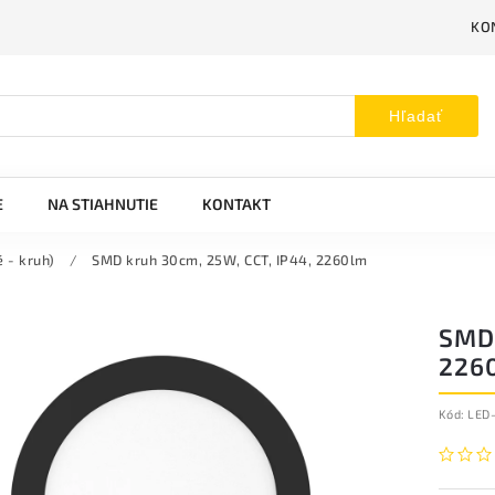
KO
Hľadať
E
NA STIAHNUTIE
KONTAKT
 - kruh)
/
SMD kruh 30cm, 25W, CCT, IP44, 2260lm
SMD 
226
Kód:
LED