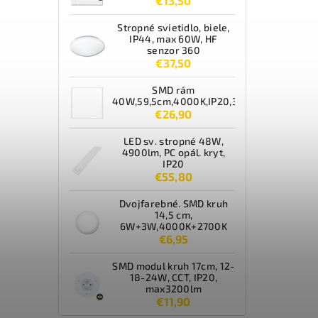
€13,50
Stropné svietidlo, biele,
IP44, max 60W, HF
senzor 360
€37,50
SMD rám
40W,59,5cm,4000K,IP20,3600lm,biely
€26,90
LED sv. stropné 48W,
4900lm, PC opál. kryt,
IP20
€55,80
Dvojfarebné. SMD kruh
14,5 cm,
6W+3W,4000K+2700K
€6,95
SMD modul kruh 17cm, 12-
18-24W, CCT, IP20,
max3200lm
€11,90