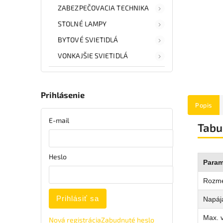
ZABEZPEČOVACIA TECHNIKA
STOLNÉ LAMPY
BYTOVÉ SVIETIDLÁ
VONKAJŠIE SVIETIDLÁ
Prihlásenie
Popis
E-mail
Tabu
Heslo
Param
Rozm
Prihlásiť sa
Napája
Max. 
Nová registrácia
Zabudnuté heslo