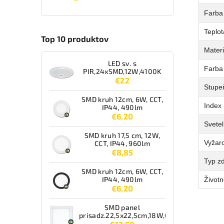
Farba 
Teplot
Top 10 produktov
Materi
LED sv. s
Farba
PIR,24xSMD,12W,4100K
€22
Stupeň
SMD kruh 12cm, 6W, CCT,
Index 
IP44, 490lm
€6,20
Svetel
SMD kruh 17,5 cm, 12W,
Vyžaro
CCT, IP44, 960lm
€8,85
Typ zd
SMD kruh 12cm, 6W, CCT,
IP44, 490lm
Životn
€6,20
SMD panel
prisadz.22,5x22,5cm,18W,CCT,IP44,1550lm