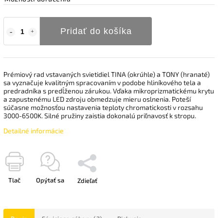
Pridať do košíka
Prémiový rad vstavaných svietidiel TINA (okrúhle) a TONY (hranaté)
sa vyznačuje kvalitným spracovaním v podobe hliníkového tela a
predradníka s predĺženou zárukou. Vďaka mikroprizmatickému krytu
a zapustenému LED zdroju obmedzuje mieru oslnenia. Poteší
súčasne možnosťou nastavenia teploty chromatickosti v rozsahu
3000-6500K. Silné pružiny zaistia dokonalú priľnavosť k stropu.
Detailné informácie
Tlač
Opýtať sa
Zdieľať