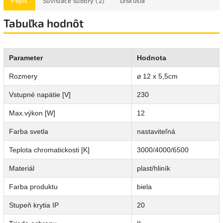
Popis
Súvisiace súbory (2)
Diskusia
Tabuľka hodnôt
Parameter
Hodnota
Rozmery
⌀ 12 x 5,5cm
Vstupné napätie [V]
230
Max.výkon [W]
12
Farba svetla
nastaviteľná
Teplota chromatickosti [K]
3000/4000/6500
Materiál
plast/hliník
Farba produktu
biela
Stupeň krytia IP
20