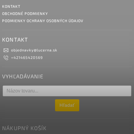
KONTAKT
OBCHODNÉ PODMIENKY
PODMIENKY OCHRANY OSOBNÝCH ÚDAJOV
KONTAKT
objednavky
@
lucerna.sk
+421465420569
VYHĽADÁVANIE
Hľadať
NÁKUPNÝ KOŠÍK