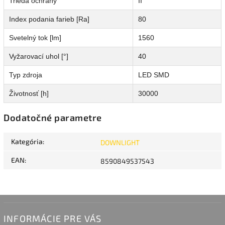
Trieda ochrany
II
Index podania farieb [Ra]
80
Svetelný tok [lm]
1560
Vyžarovací uhol [°]
40
Typ zdroja
LED SMD
Životnosť [h]
30000
Dodatočné parametre
Kategória
:
DOWNLIGHT
EAN
:
8590849537543
INFORMÁCIE PRE VÁS