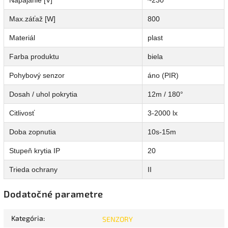
Napájanie [V]
~230
Max.záťaž [W]
800
Materiál
plast
Farba produktu
biela
Pohybový senzor
áno (PIR)
Dosah / uhol pokrytia
12m / 180°
Citlivosť
3-2000 lx
Doba zopnutia
10s-15m
Stupeň krytia IP
20
Trieda ochrany
II
Dodatočné parametre
Kategória
:
SENZORY