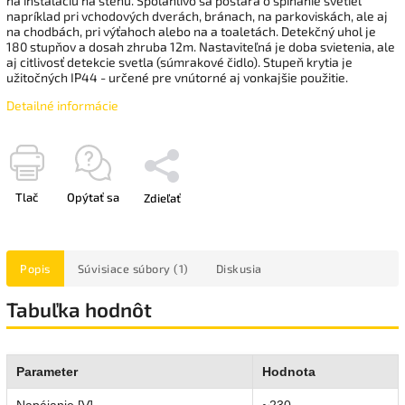
na inštaláciu na stenu. Spoľahlivo sa postará o spínanie svetiel
napríklad pri vchodových dverách, bránach, na parkoviskách, ale aj
na chodbách, pri výťahoch alebo na a toaletách. Detekčný uhol je
180 stupňov a dosah zhruba 12m. Nastaviteľná je doba svietenia, ale
aj citlivosť detekcie svetla (súmrakové čidlo). Stupeň krytia je
užitočných IP44 - určené pre vnútorné aj vonkajšie použitie.
Detailné informácie
Tlač
Opýtať sa
Zdieľať
Popis
Súvisiace súbory (1)
Diskusia
Tabuľka hodnôt
Parameter
Hodnota