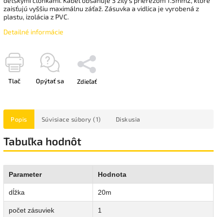
detskými clonkami. Kábel obsahuje 3 žily s prierezom 1.5mm2, ktoré
zaisťujú vyššiu maximálnu záťaž. Zásuvka a vidlica je vyrobená z
plastu, izolácia z PVC.
Detailné informácie
Tlač
Opýtať sa
Zdieľať
Popis
Súvisiace súbory (1)
Diskusia
Tabuľka hodnôt
Parameter
Hodnota
dĺžka
20m
počet zásuviek
1