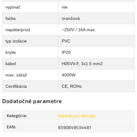
vypínač
nie
farba
oranžová
napätie/prúd
~250V / 16A max.
typ izolácie
PVC
krytie
IP20
kábel
H05VV-F, 3x1.5 mm2
max. záťaž
4000W
Certifikácia
CE, ROHs
Dodatočné parametre
Kategória
:
POHYBLIVÝ PRÍVOD
EAN
:
8590849534481