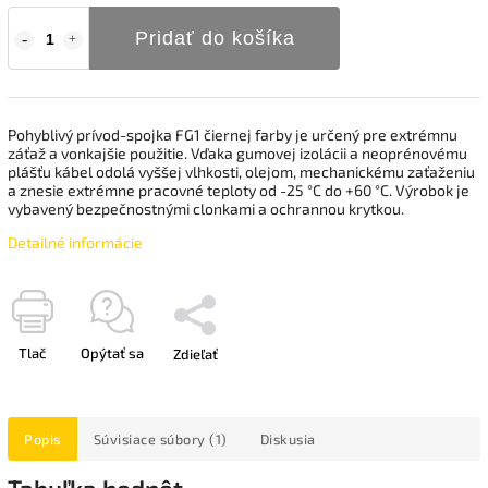
Pridať do košíka
Pohyblivý prívod-spojka FG1 čiernej farby je určený pre extrémnu
záťaž a vonkajšie použitie. Vďaka gumovej izolácii a neoprénovému
plášťu kábel odolá vyššej vlhkosti, olejom, mechanickému zaťaženiu
a znesie extrémne pracovné teploty od -25 °C do +60 °C. Výrobok je
vybavený bezpečnostnými clonkami a ochrannou krytkou.
Detailné informácie
Tlač
Opýtať sa
Zdieľať
Popis
Súvisiace súbory (1)
Diskusia