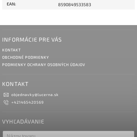
EAN
:
8590849533583
INFORMÁCIE PRE VÁS
KONTAKT
OBCHODNÉ PODMIENKY
PODMIENKY OCHRANY OSOBNÝCH ÚDAJOV
KONTAKT
objednavky
@
lucerna.sk
+421465420569
VYHĽADÁVANIE