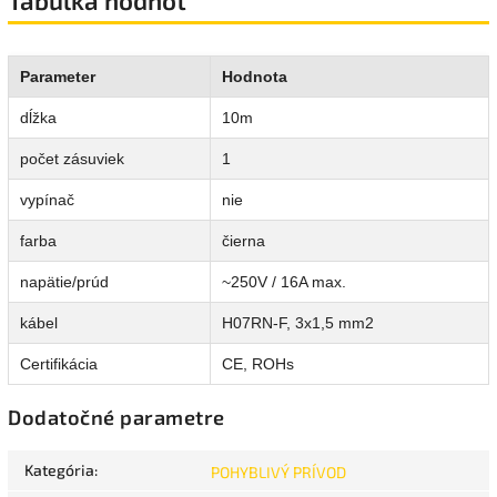
Tabuľka hodnôt
Parameter
Hodnota
dĺžka
10m
počet zásuviek
1
vypínač
nie
farba
čierna
napätie/prúd
~250V / 16A max.
kábel
H07RN-F, 3x1,5 mm2
Certifikácia
CE, ROHs
Dodatočné parametre
Kategória
:
POHYBLIVÝ PRÍVOD