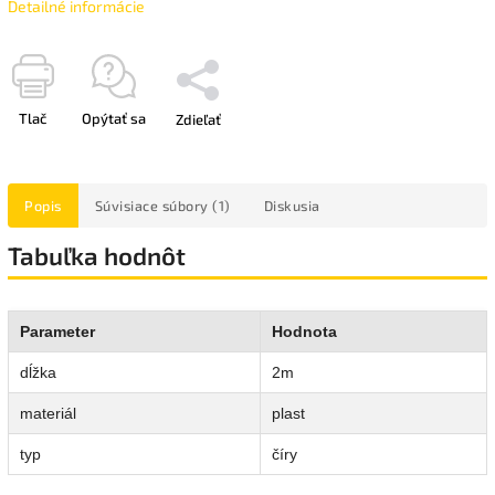
Detailné informácie
Tlač
Opýtať sa
Zdieľať
Popis
Súvisiace súbory (1)
Diskusia
Tabuľka hodnôt
Parameter
Hodnota
dĺžka
2m
materiál
plast
typ
číry