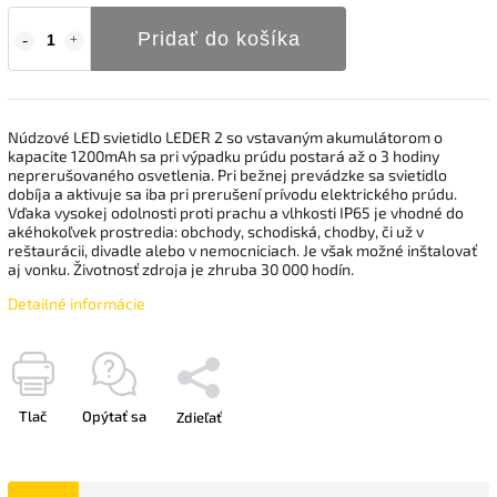
Pridať do košíka
Núdzové LED svietidlo LEDER 2 so vstavaným akumulátorom o
kapacite 1200mAh sa pri výpadku prúdu postará až o 3 hodiny
neprerušovaného osvetlenia. Pri bežnej prevádzke sa svietidlo
dobíja a aktivuje sa iba pri prerušení prívodu elektrického prúdu.
Vďaka vysokej odolnosti proti prachu a vlhkosti IP65 je vhodné do
akéhokoľvek prostredia: obchody, schodiská, chodby, či už v
reštaurácii, divadle alebo v nemocniciach. Je však možné inštalovať
aj vonku. Životnosť zdroja je zhruba 30 000 hodín.
Detailné informácie
Tlač
Opýtať sa
Zdieľať