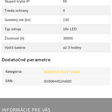
Stupeň krytia IP
65
Trieda ochrany
II
Svetelný tok [lm]
130
Typ zdroja
18x LED
Životnosť [h]
30000
Výdrž batérie
až 3 hodiny
Dodatočné parametre
Kategória
:
NÚDZOVÉ OSVETLENIE
EAN
:
8590849524680
INFORMÁCIE PRE VÁS