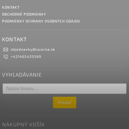
KONTAKT
OBCHODNÉ PODMIENKY
PODMIENKY OCHRANY OSOBNÝCH ÚDAJOV
KONTAKT
objednavky
@
lucerna.sk
+421465420569
VYHĽADÁVANIE
Hľadať
NÁKUPNÝ KOŠÍK