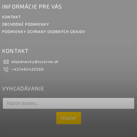
INFORMÁCIE PRE VÁS
KONTAKT
OBCHODNÉ PODMIENKY
PODMIENKY OCHRANY OSOBNÝCH ÚDAJOV
KONTAKT
objednavky
@
lucerna.sk
+421465420569
VYHĽADÁVANIE
Hľadať