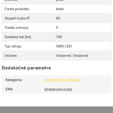
Farba produktu
biela
Stupeň krytia IP
65
Trieda ochrany
II
Svetelný tok [lm]
700
Typ zdroja
SMD LED
Určenie
Vnútorné i Vnútorné
Dodatočné parametre
Kategória
:
NÚDZOVÉ OSVETLENIE
EAN
:
8590849544282