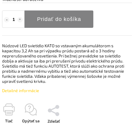
Pridať do košíka
Núdzové LED svietidlo KATO so vstavaným akumulátorom s
kapacitou 3,2 Ah sa pri výpadku prúdu postará až o 3 hodiny
neprerušovaného osvetlenia. Pri bežnej prevádzke sa svietidlo
dobíja a aktivuje sa iba pri prerušení prívodu elektrického prúdu.
Svietidlo má tiež funkciu AUTOTEST, ktorá slúži ako ochrana proti
prebitiu a nadmernému vybitiu a tiež ako automatické testovanie
funkcie svietidla. Vďaka pribalenej výmennej šošovke je možné
upraviť svetlenú krivku.
Detailné informácie
Tlač
Opýtať sa
Zdieľať