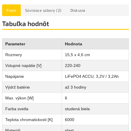
Popis
Súvisiace súbory (2)
Diskusia
Tabuľka hodnôt
Parameter
Hodnota
Rozmery
15,5 x 4,6 cm
Vstupné napätie [V]
220-240
Napájanie
LiFePO4 ACCU, 3,2V / 3,2Ah
Výdrž batérie
až 3 hodiny
Max. výkon [W]
6
Farba svetla
studená biela
Teplota chromatickosti [K]
6000
Materiál
plast