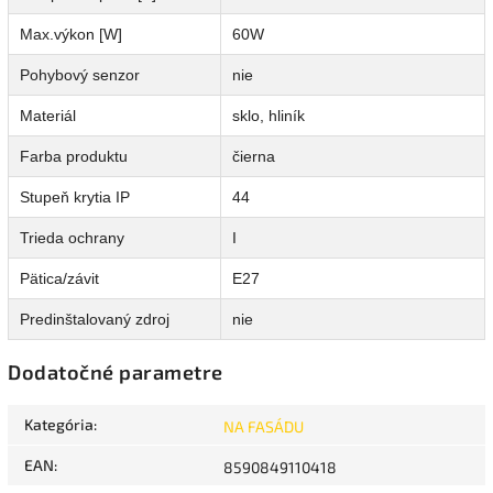
Max.výkon [W]
60W
Pohybový senzor
nie
Materiál
sklo, hliník
Farba produktu
čierna
Stupeň krytia IP
44
Trieda ochrany
I
Pätica/závit
E27
Predinštalovaný zdroj
nie
Dodatočné parametre
Kategória
:
NA FASÁDU
EAN
:
8590849110418