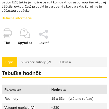
päticu E27, takže je možné osadiť kompaktnou úspornou žiarivkou aj
LED žiarovkou. Celý produkt je vyrobený z kovu a skla. Zdroj nie je
súčasťou dodávky.
Detailné informácie
Tlač
Opýtať sa
Zdieľať
Popis
Súvisiace súbory (2)
Diskusia
Tabuľka hodnôt
Parameter
Hodnota
Rozmery
19 x 63cm (vrátane reťaze)
Vstupné napätie [V]
~230